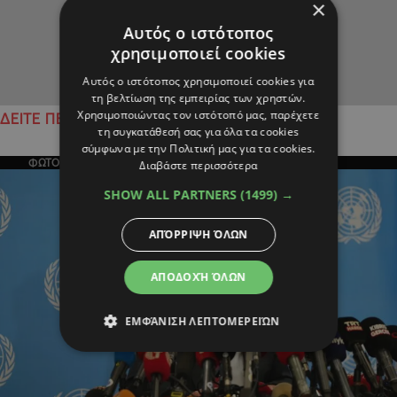
×
Αυτός ο ιστότοπος
χρησιμοποιεί cookies
Αυτός ο ιστότοπος χρησιμοποιεί cookies για
τη βελτίωση της εμπειρίας των χρηστών.
Χρησιμοποιώντας τον ιστότοπό μας, παρέχετε
ΔΕΙΤΕ ΠΕΡΙΣΣΟΤΕΡΑ
τη συγκατάθεσή σας για όλα τα cookies
σύμφωνα με την Πολιτική μας για τα cookies.
ΦΩΤΟΓΡΑΦΙΑ ΤΗΣ ΗΜΕΡΑΣ
Διαβάστε περισσότερα
SHOW ALL PARTNERS
(1499) →
ΑΠΌΡΡΙΨΗ ΌΛΩΝ
ΑΠΟΔΟΧΉ ΌΛΩΝ
ΕΜΦΆΝΙΣΗ ΛΕΠΤΟΜΕΡΕΙΏΝ