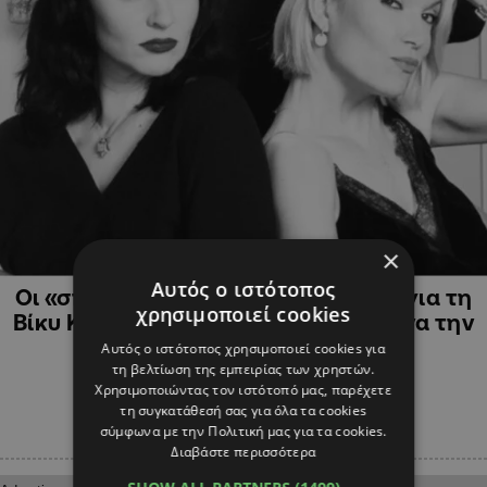
×
ΨΥΧΑΓΩΓΙΑ
Αυτός ο ιστότοπος
Οι «σπόντες» της Ζενεβιέβ Μαζαρί για τη
χρησιμοποιεί cookies
Βίκυ Καγιά: «Αν λείπει στα κανάλια, να την
πάρουν»
Αυτός ο ιστότοπος χρησιμοποιεί cookies για
τη βελτίωση της εμπειρίας των χρηστών.
Χρησιμοποιώντας τον ιστότοπό μας, παρέχετε
τη συγκατάθεσή σας για όλα τα cookies
σύμφωνα με την Πολιτική μας για τα cookies.
Διαβάστε περισσότερα