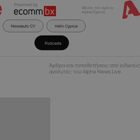
Powered by:
Μέλος του ομίλου
Alpha Cyprus
Newsauto CY
Hello Cyprus
Podcasts
Άρθρα και τοποθετήσεις από ειδικούς
αναλυτές του Alpha News Live