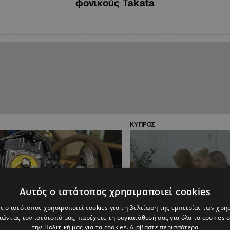
φονικούς Takata
ΚΥΠΡΟΣ
Αυτός ο ιστότοπος χρησιμοποιεί cookies
ς ο ιστότοπος χρησιμοποιεί cookies για τη βελτίωση της εμπειρίας των χρη
ώντας τον ιστότοπό μας, παρέχετε τη συγκατάθεσή σας για όλα τα cookies
την Πολιτική μας για τα cookies.
Διαβάστε περισσότερα