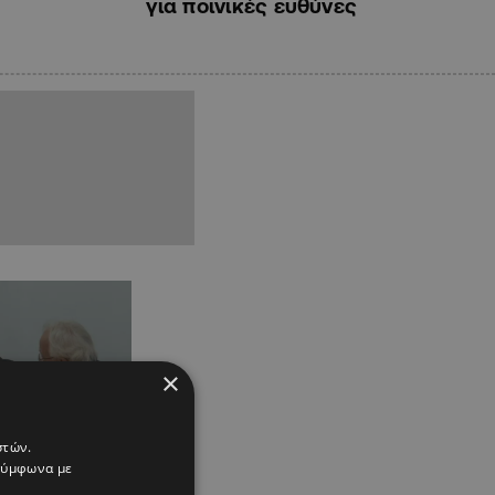
για ποινικές ευθύνες
×
στών.
 σύμφωνα με