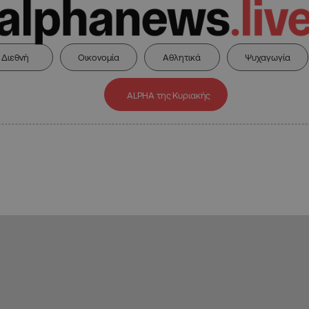
Διεθνή
Οικονομία
Αθλητικά
Ψυχαγωγία
ALPHA της Κυριακής