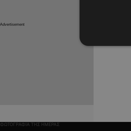
29.06.2025
Χαμός με
Γαλλία, 
στην Κύ
Η Γαλλία 
από Takat
ΦΩΤΟΓΡΑΦΙΑ ΤΗΣ ΗΜΕΡΑΣ