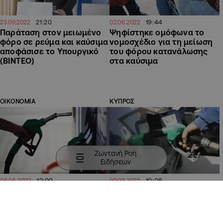
21:20
19:44
23.09.2022
02.06.2022
Παράταση στον μειωμένο
Ψηφίστηκε ομόφωνα το
φόρο σε ρεύμα και καύσιμα
νομοσχέδιο για τη μείωση
αποφάσισε το Υπουργικό
του φόρου κατανάλωσης
(ΒΙΝΤΕΟ)
στα καύσιμα
ΟΙΚΟΝΟΜΙΑ
ΚΥΠΡΟΣ
Ζωντανή Ροή
Ειδήσεων
12:00
10:06
06.05.2022
09.03.2022
Πάει τροχάδην προς τα δύο
Δεν θα κρατήσει πολύ η
ευρώ η αμόλυβδη βενζίνη
μείωση: Έρχονται αυξήσεις
(ΒΙΝΤΕΟ)
στα καύσιμα λόγω νέων
φορτίων