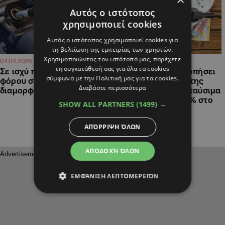
Αυτός ο ιστότοπος
χρησιμοποιεί cookies
Αυτός ο ιστότοπος χρησιμοποιεί cookies για
τη βελτίωση της εμπειρίας των χρηστών.
Χρησιμοποιώντας τον ιστότοπό μας, παρέχετε
09:50
13:33
04.04.2026
26.03.2026
τη συγκατάθεσή σας για όλα τα cookies
Σε ισχύ η μείωση του
Έρχεται να εξισορροπήσει
σύμφωνα με την Πολιτική μας για τα cookies.
φόρου στα καύσιμα: Πώς
τους λογαριασμούς της
Διαβάστε περισσότερα
διαμορφώνονται οι τιμές
ΑΗΚ από τα ακριβά καύσιμα
ο μειωμένος ΦΠΑ 4% στο
SHOW ALL PARTNERS
(1499) →
ρεύμα
ΑΠΌΡΡΙΨΗ ΌΛΩΝ
ΑΠΟΔΟΧΉ ΌΛΩΝ
ΕΜΦΆΝΙΣΗ ΛΕΠΤΟΜΕΡΕΙΏΝ