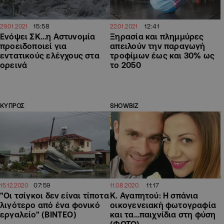
15:58
12:41
29.01.2021
22.01.2021
Ενόψει ΣΚ…η Αστυνομία
Ξηρασία και πλημμύρες
προειδοποιεί για
απειλούν την παραγωγή
εντατικούς ελέγχους στα
τροφίμων έως και 30% ως
ορεινά
το 2050
ΚΥΠΡΟΣ
SHOWBIZ
07:59
11:17
15.12.2020
11.08.2020
"Οι τσίγκοι δεν είναι τίποτα
Κ. Αγαπητού: Η σπάνια
λιγότερο από ένα φονικό
οικογενειακή φωτογραφία
εργαλείο" (ΒΙΝΤΕΟ)
και τα…παιχνίδια στη φύση