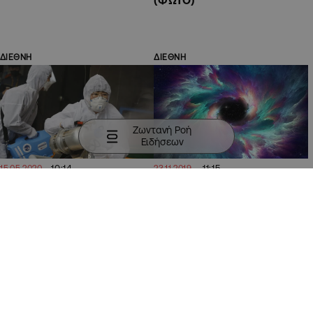
(ΦΩΤΟ)
ΔΙΕΘΝΗ
ΔΙΕΘΝΗ
Ζωντανή Ροή
Ειδήσεων
10:14
11:15
15.05.2020
23.11.2019
Για χειρότερες πανδημίες
Ερευνητές ισχυρίζονται
από τη νόσο COVID-19
πως ανακάλυψαν την 5η
προειδοποιούν
δύναμη της φύσης
επιστήμονες
ΚΥΠΡΟΣ
ΚΥΠΡΟΣ