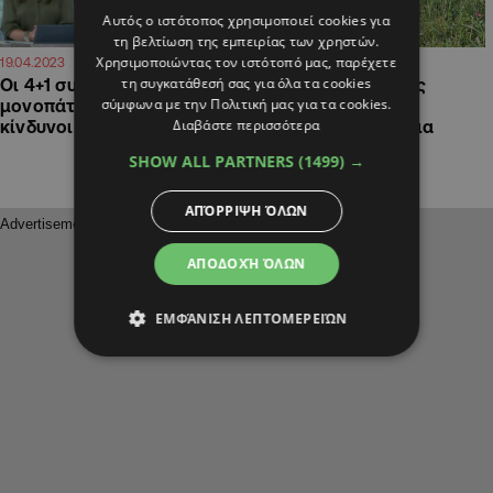
Αυτός ο ιστότοπος χρησιμοποιεί cookies για
τη βελτίωση της εμπειρίας των χρηστών.
Χρησιμοποιώντας τον ιστότοπό μας, παρέχετε
11:47
09:57
19.04.2023
23.03.2023
τη συγκατάθεσή σας για όλα τα cookies
Οι 4+1 συμβουλές για τα…
ΒΙΝΤΕΟ: Πανέμορφες
σύμφωνα με την Πολιτική μας για τα cookies.
μονοπάτια της φύσης και οι
σπάνιες τουλίπες
Διαβάστε περισσότερα
κίνδυνοι (ΒΙΝΤΕΟ)
φύτρωσαν στη Δένεια
SHOW ALL PARTNERS
(1499) →
ΑΠΌΡΡΙΨΗ ΌΛΩΝ
ΑΠΟΔΟΧΉ ΌΛΩΝ
ΕΜΦΆΝΙΣΗ ΛΕΠΤΟΜΕΡΕΙΏΝ