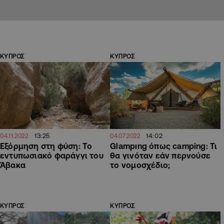
ΚΥΠΡΟΣ
ΚΥΠΡΟΣ
13:25
14:02
04.11.2022
04.07.2022
Εξόρμηση στη φύση: Το
Glampıng όπως camping: Τι
εντυπωσιακό φαράγγι του
θα γινόταν εάν περνούσε
Άβακα
το νομοσχέδιο;
ΚΥΠΡΟΣ
ΚΥΠΡΟΣ