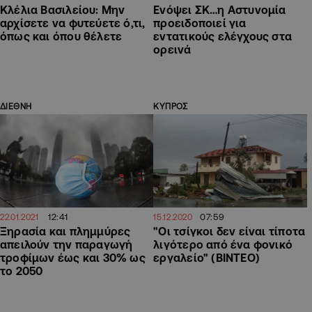
Κλέλια Βασιλείου: Μην
Ενόψει ΣΚ…η Αστυνομία
αρχίσετε να φυτεύετε ό,τι,
προειδοποιεί για
όπως και όπου θέλετε
εντατικούς ελέγχους στα
ορεινά
ΔΙΕΘΝΗ
ΚΥΠΡΟΣ
12:41
07:59
22.01.2021
15.12.2020
Ξηρασία και πλημμύρες
"Οι τσίγκοι δεν είναι τίποτα
απειλούν την παραγωγή
λιγότερο από ένα φονικό
τροφίμων έως και 30% ως
εργαλείο" (ΒΙΝΤΕΟ)
το 2050