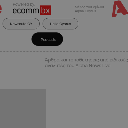
Powered by:
Μέλος του ομίλου
Alpha Cyprus
Newsauto CY
Hello Cyprus
Podcasts
Άρθρα και τοποθετήσεις από ειδικούς
αναλυτές του Alpha News Live