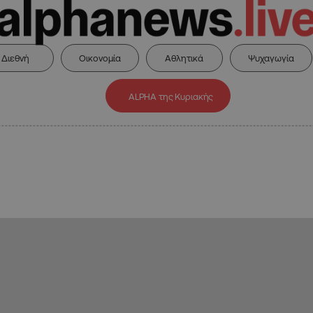
Διεθνή
Οικονομία
Αθλητικά
Ψυχαγωγία
ALPHA της Κυριακής