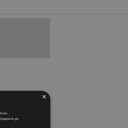
×
στών.
 σύμφωνα με