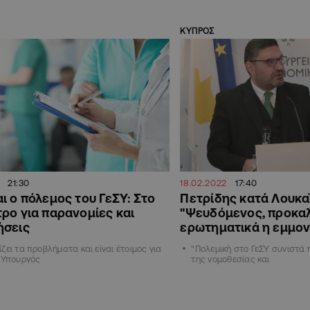
ΚΥΠΡΟΣ
21:30
18.02.2022
17:40
ι ο πόλεμος του ΓεΣΥ: Στο
Πετρίδης κατά Λουκαΐ
ρο για παρανομίες και
"Ψευδόμενος, προκα
ήσεις
ερωτηματικά η εμμον
ζει τα προβλήματα και είναι έτοιμος για
"Πολεμική στο ΓεΣΥ συνιστά
 Υπουργός
της νομοθεσίας και