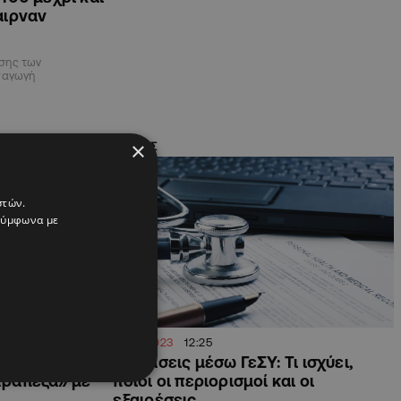
αιρναν
σης των
σαγωγή
×
ΚΥΠΡΟΣ
στών.
 σύμφωνα με
18.03.2023
12:25
κός φάκελος
Εξετάσεις μέσω ΓεΣΥ: Τι ισχύει,
«τράπεζα» με
ποιοι οι περιορισμοί και οι
εξαιρέσεις