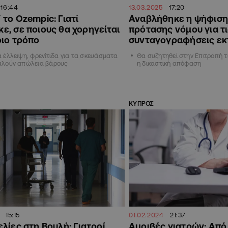
16:44
13.03.2025
17:20
 το Ozempic: Γιατί
Αναβλήθηκε η ψήφιση
ε, σε ποιους θα χορηγείται
πρότασης νόμου για τ
οιο τρόπο
συνταγογραφήσεις εκ
 έλλειψη, φρενίτιδα για τα σκευάσματα
Θα συζητηθεί στην Επιτροπή τ
αλούν απώλεια βάρους
η δικαστική απόφαση
ΚΥΠΡΟΣ
15:15
01.02.2024
21:37
λίες στη Βουλή: Γιατροί
Αμοιβές γιατρών: Από 