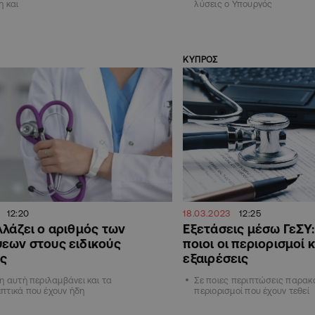
η και
λύσεις ο Υπουργός
ΚΥΠΡΟΣ
12:20
18.03.2023
12:25
λλάζει ο αριθμός των
Εξετάσεις μέσω ΓεΣΥ: 
εων στους ειδικούς
ποιοι οι περιορισμοί κ
ύς
εξαιρέσεις
η αυτή περιλαμβάνει και τα
Σε ποιες περιπτώσεις παρακά
πτικά που έχουν ήδη
περιορισμοί που έχουν τεθεί