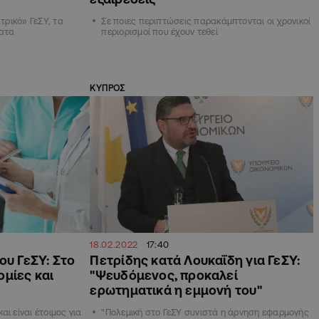
ατρικό» ΓεΣΥ, τα
Σε ποιες περιπτώσεις παρακάμπτονται οι χρονικοί
ματα
περιορισμοί που έχουν τεθεί
ΚΥΠΡΟΣ
18.02.2022
17:40
ου ΓεΣΥ: Στο
Πετρίδης κατά Λουκαΐδη για ΓεΣΥ:
ομίες και
"Ψευδόμενος, προκαλεί
ερωτηματικά η εμμονή του"
ι είναι έτοιμος για
"Πολεμική στο ΓεΣΥ συνιστά η άρνηση εφαρμογής