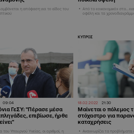
αμβάνεται η απόφαση για το είδος του
Από το «οικονομικό» στο...«ι
πτικού
οφέλη και τα χρονοδιαγράμ
ΚΥΠΡΟΣ
09:04
18.02.2022
21:30
όνια ΓεΣΥ: "Πέρασε μέσα
Μαίνεται ο πόλεμος τ
πληγάδες, επιβίωσε, ήρθε
στόχαστρο για παραν
είνει"
καταχρήσεις
α του Υπουργού Υγείας, οι αριθμοί, η
Αναγνωρίζει τα προβλήματα κα