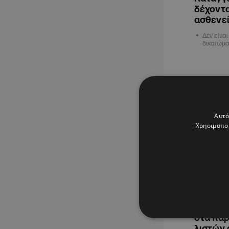
δέχοντα
ασθενε
Δεν είνα
δικαιώμα
ΚΥΠΡΟΣ
Αυτό
Χρησιμοποι
31.01.2024
Επείγον
στα παρ
λιστών