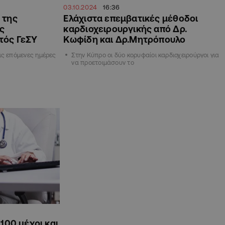
03.10.2024
16:36
 της
Ελάχιστα επεμβατικές μέθοδοι
ις
καρδιοχειρουργικής από Δρ.
τός ΓεΣΥ
Κωφίδη και Δρ.Μητρόπουλο
ις επόμενες ημέρες
Στην Κύπρο οι δύο κορυφαίοι καρδιοχειρούργοι για
να προετοιμάσουν το
100 μέχρι και