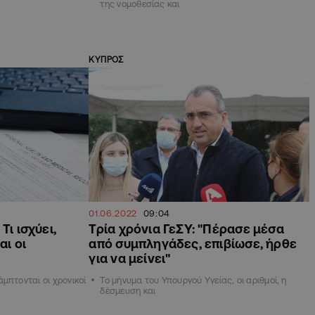
της νομοθεσίας και
ΚΥΠΡΟΣ
01.06.2022
09:04
Τι ισχύει,
Τρία χρόνια ΓεΣΥ: "Πέρασε μέσα
αι οι
από συμπληγάδες, επιβίωσε, ήρθε
για να μείνει"
μπτονται οι χρονικοί
Το μήνυμα του Υπουργού Υγείας, οι αριθμοί, η
δέσμευση και