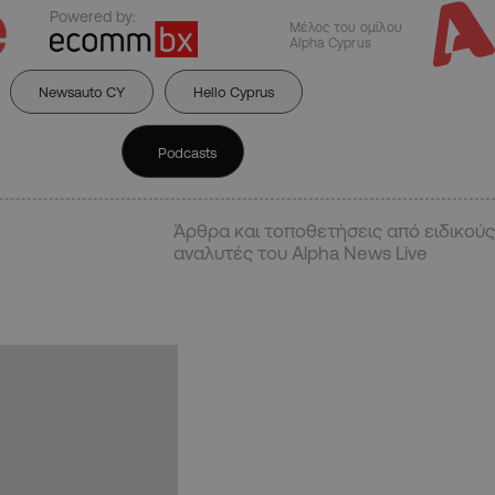
Powered by:
Μέλος του ομίλου
Alpha Cyprus
Newsauto CY
Hello Cyprus
Podcasts
Άρθρα και τοποθετήσεις από ειδικούς
αναλυτές του Alpha News Live