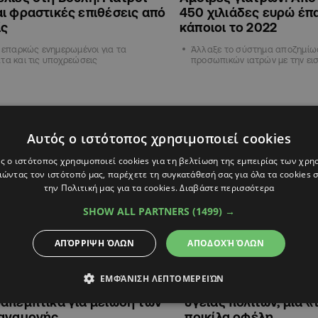
ι φραστικές επιθέσεις από
450 χιλιάδες ευρώ έπ
ίς
κάποιοι το 2022
ι επαρκώς ενημερωμένοι για τα
Άλλαξε το σύστημα αποζημίω
τα και τις υποχρεώσεις
προσωπικών ιατρών με την ει
ΚΥΠΡΟΣ
Αυτός ο ιστότοπος χρησιμοποιεί cookies
ς ο ιστότοπος χρησιμοποιεί cookies για τη βελτίωση της εμπειρίας των χρη
ώντας τον ιστότοπό μας, παρέχετε τη συγκατάθεσή σας για όλα τα cookies
την Πολιτική μας για τα cookies.
Διαβάστε περισσότερα
SHOW ALL PARTNERS
(1499) →
ΑΠΌΡΡΙΨΗ ΌΛΩΝ
ΑΠΟΔΟΧΉ ΌΛΩΝ
14:08
23.09.2023
14:01
ΕΜΦΆΝΙΣΗ ΛΕΠΤΟΜΕΡΕΙΏΝ
τα ή ρουτίνας: Τι αλλάζει
Έρχεται ο ηλεκτρονι
απεμπτικά για μείωση των
υγείας πολιτών, μια 
 αναμονής
ποικίλα οφέλη