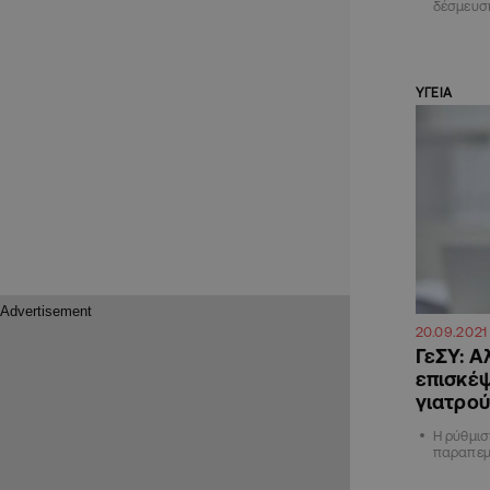
δέσμευσ
ΥΓΕΙΑ
20.09.2021
ΓεΣΥ: Α
επισκέψ
γιατρο
Η ρύθμισ
παραπεμ