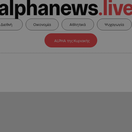
Διεθνή
Οικονομία
Αθλητικά
Ψυχαγωγία
ALPHA της Κυριακής