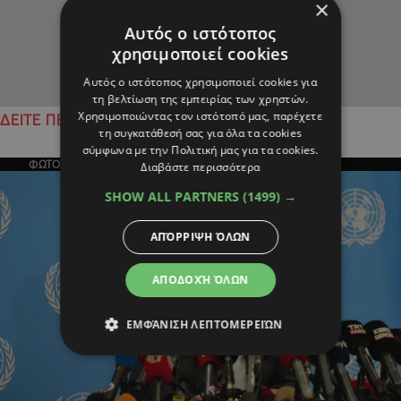
×
Αυτός ο ιστότοπος
χρησιμοποιεί cookies
Αυτός ο ιστότοπος χρησιμοποιεί cookies για
τη βελτίωση της εμπειρίας των χρηστών.
Χρησιμοποιώντας τον ιστότοπό μας, παρέχετε
ΔΕΙΤΕ ΠΕΡΙΣΣΟΤΕΡΑ
τη συγκατάθεσή σας για όλα τα cookies
σύμφωνα με την Πολιτική μας για τα cookies.
ΦΩΤΟΓΡΑΦΙΑ ΤΗΣ ΗΜΕΡΑΣ
Διαβάστε περισσότερα
SHOW ALL PARTNERS
(1499) →
ΑΠΌΡΡΙΨΗ ΌΛΩΝ
ΑΠΟΔΟΧΉ ΌΛΩΝ
ΕΜΦΆΝΙΣΗ ΛΕΠΤΟΜΕΡΕΙΏΝ