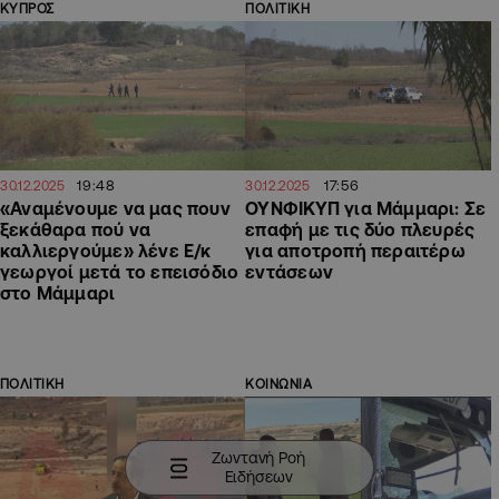
ΚΥΠΡΟΣ
ΠΟΛΙΤΙΚΗ
19:48
17:56
30.12.2025
30.12.2025
«Αναμένουμε να μας πουν
ΟΥΝΦΙΚΥΠ για Μάμμαρι: Σε
ξεκάθαρα πού να
επαφή με τις δύο πλευρές
καλλιεργούμε» λένε Ε/κ
για αποτροπή περαιτέρω
γεωργοί μετά το επεισόδιο
εντάσεων
στο Μάμμαρι
ΠΟΛΙΤΙΚΗ
ΚΟΙΝΩΝΙΑ
Ζωντανή Ροή
Ειδήσεων