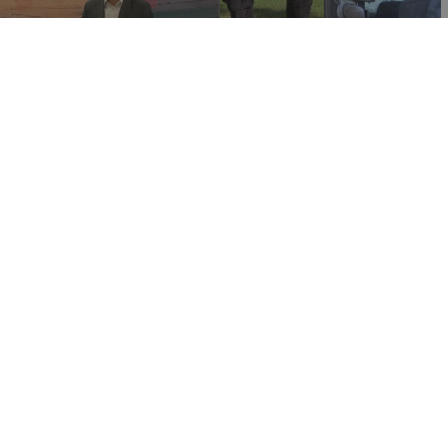
13:34
13:03
30.12.2025
30.12.2025
«Πειρατικές ενέργειες»: Ο
«Mας έπιασαν από τον
ΠτΔ θα θέσει στον
λαιμό»: Η μαρτυρία του
Έρχιουρμαν τις ανομίες
νεαρού γεωργού που
του κατοχικού στρατού στη
δέχτηκε επίθεση από
Νεκρή Ζώνη
πάνοπλους Τούρκους
ΚΥΠΡΟΣ
ΚΥΠΡΟΣ
11:56
07:45
30.12.2025
18.12.2025
ΝΤΟΚΟΥΜΕΝΤΟ: Η στιγμή
Περίπου 100 τρακτέρ
που πάνοπλοι Τούρκοι
κατεβαίνουν στους