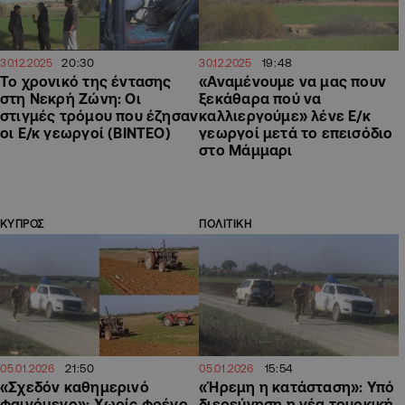
20:30
19:48
30.12.2025
30.12.2025
Το χρονικό της έντασης
«Αναμένουμε να μας πουν
στη Νεκρή Ζώνη: Οι
ξεκάθαρα πού να
στιγμές τρόμου που έζησαν
καλλιεργούμε» λένε Ε/κ
οι Ε/κ γεωργοί (ΒΙΝΤΕΟ)
γεωργοί μετά το επεισόδιο
στο Μάμμαρι
ΚΥΠΡΟΣ
ΠΟΛΙΤΙΚΗ
21:50
15:54
05.01.2026
05.01.2026
«Σχεδόν καθημερινό
«Ήρεμη η κατάσταση»: Υπό
φαινόμενο»: Χωρίς φρένο
διερεύνηση η νέα τουρκική