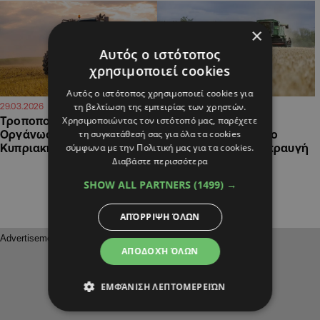
×
Αυτός ο ιστότοπος
χρησιμοποιεί cookies
Αυτός ο ιστότοπος χρησιμοποιεί cookies για
τη βελτίωση της εμπειρίας των χρηστών.
17:56
23:30
29.03.2026
18.03.2026
Χρησιμοποιώντας τον ιστότοπό μας, παρέχετε
Τροποποιείται η Κοινή
«Χτυπά» και τους
τη συγκατάθεσή σας για όλα τα cookies
Οργάνωση Αγορών από την
σιτηροπαραγωγούς ο
σύμφωνα με την Πολιτική μας για τα cookies.
Κυπριακή Προεδρία της ΕΕ
αφθώδης πυρετός, κραυγή
Διαβάστε περισσότερα
απόγνωσης κι από
γεωργούς
SHOW ALL PARTNERS
(1499) →
ΑΠΌΡΡΙΨΗ ΌΛΩΝ
ΑΠΟΔΟΧΉ ΌΛΩΝ
ΕΜΦΆΝΙΣΗ ΛΕΠΤΟΜΕΡΕΙΏΝ