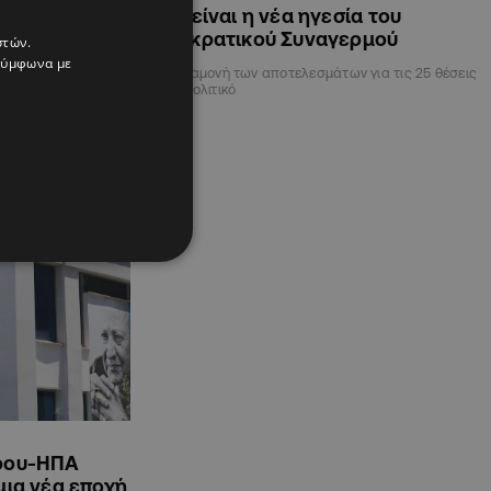
ο Πολιτικό
Αυτή είναι η νέα ηγεσία του
ότητα
Δημοκρατικού Συναγερμού
στών.
κα
 σύμφωνα με
Εν αναμονή των αποτελεσμάτων για τις 25 θέσεις
στο Πολιτικό
ς τελευταίες ώρες
πρου-ΗΠΑ
μια νέα εποχή