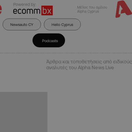
Powered by:
Μέλος του ομίλου
Alpha Cyprus
Newsauto CY
Hello Cyprus
Podcasts
Άρθρα και τοποθετήσεις από ειδικούς
αναλυτές του Alpha News Live