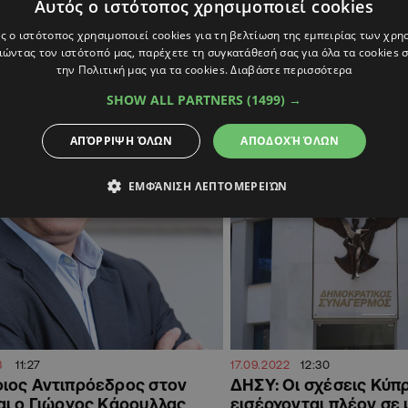
Αυτός ο ιστότοπος χρησιμοποιεί cookies
τει την πρόταση Αννίτας
«Άναψε το πράσινο» τ
αρχία Λάρνακας ο
Γραφείο για υποψηφι
ς ο ιστότοπος χρησιμοποιεί cookies για τη βελτίωση της εμπειρίας των χρη
ας
Κάρουλλα στην Λάρνα
ώντας τον ιστότοπό μας, παρέχετε τη συγκατάθεσή σας για όλα τα cookies
την Πολιτική μας για τα cookies.
Διαβάστε περισσότερα
ησε τη θέση του στα μέλη της
Έντονο ήταν το παρασκήνιο τι
ς
SHOW ALL PARTNERS
(1499) →
ΑΠΌΡΡΙΨΗ ΌΛΩΝ
ΑΠΟΔΟΧΉ ΌΛΩΝ
ΠΟΛΙΤΙΚΗ
ΕΜΦΆΝΙΣΗ ΛΕΠΤΟΜΕΡΕΙΏΝ
3
11:27
17.09.2022
12:30
ιος Αντιπρόεδρος στον
ΔΗΣΥ: Οι σχέσεις Κύ
ι ο Γιώργος Κάρουλλας
εισέρχονται πλέον σε 