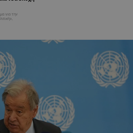
μα για την
λιτική»,