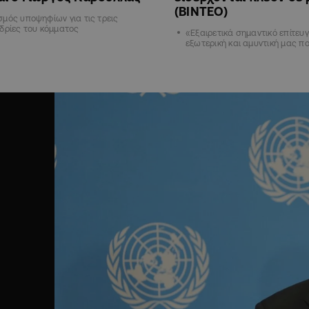
(ΒΙΝΤΕΟ)
μός υποψηφίων για τις τρεις
δρίες του κόμματος
«Εξαιρετικά σημαντικό επίτευγ
εξωτερική και αμυντική μας πο