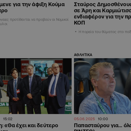
μενε για την άφιξη Κούμα
Σταύρος Δημοσθένους:
προ
σε Άρη και Καρμιώτισσ
ενδιαφέρον για την π
ργειες προτίθενται να προβούν οι Νομικοί
ΚΟΠ
υλοι
Η πορεία του θύματος στο πο
ΑΘΛΗΤΙΚΑ
15:02
05.06.2025
10:00
: «Θα έχει και δεύτερο
Παπασταύρου για… όλ