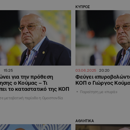
ΚΥΠΡΟΣ
5
15:25
03.06.2025
20:20
νει για την πρόθεση
Φεύγει «πυροβολώντ
σης ο Κούμας – Τι
ΚΟΠ ο Γιώργος Κούμα
ει το καταστατικό της ΚΟΠ
Παραίτηση με «πυρά»
σε μεταβατική περίοδο η Ομοσπονδία
ΑΘΛΗΤΙΚΑ