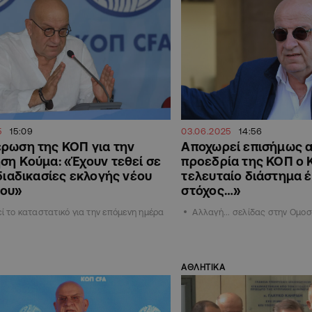
5
15:09
03.06.2025
14:56
ρωση της ΚΟΠ για την
Αποχωρεί επισήμως α
ση Κούμα: «Έχουν τεθεί σε
προεδρία της ΚΟΠ ο 
 διαδικασίες εκλογής νέου
τελευταίο διάστημα έ
ου»
στόχος…»
εί το καταστατικό για την επόμενη ημέρα
Αλλαγή... σελίδας στην Ομο
ΑΘΛΗΤΙΚΑ