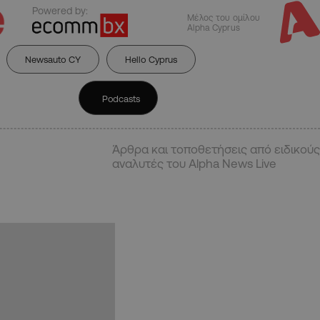
Powered by:
Μέλος του ομίλου
Alpha Cyprus
Newsauto CY
Hello Cyprus
Podcasts
Άρθρα και τοποθετήσεις από ειδικούς
αναλυτές του Alpha News Live