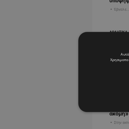
υποψήφ
Έβγαλε..
ΑΘΛΗΤΙΚΑ
Αυτό
Χρησιμοποι
04.06.202
Λοϊζίδη
σκέφτομ
ακόμη»
Στην εκ