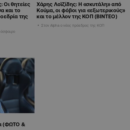
 Οι θητείες
Χάρης Λοϊζίδης: Η «σκυτάλη» από
α και το
Κούμα, οι φόβοι για «εξωτερικούς»
ροεδρία της
και το μέλλον της ΚΟΠ (ΒΙΝΤΕΟ)
Στον Alpha ο νέος πρόεδρος της ΚΟΠ
δόσφαιρο
α (ΦΩΤΟ &