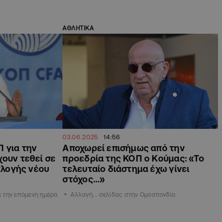
ΑΘΛΗΤΙΚΑ
03.06.2025
14:56
 για την
Αποχωρεί επισήμως από την
ουν τεθεί σε
προεδρία της ΚΟΠ ο Κούμας: «Το
εκλογής νέου
τελευταίο διάστημα έχω γίνει
στόχος…»
ια την επόμενη ημέρα
Αλλαγή... σελίδας στην Ομοσπονδία