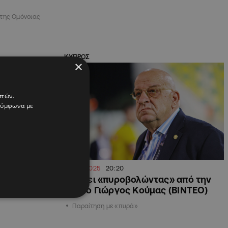
της Ομόνοιας
ΚΥΠΡΟΣ
×
στών.
 σύμφωνα με
03.06.2025
20:20
την ΚΟΠ μετά
Φεύγει «πυροβολώντας» από την
ΚΟΠ ο Γιώργος Κούμας (ΒΙΝΤΕΟ)
Παραίτηση με «πυρά»