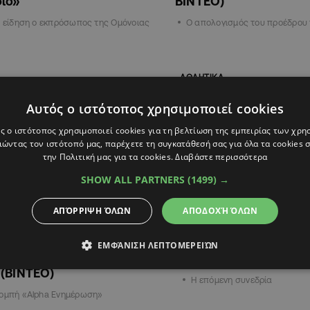
ιο»
ΒΙΝΤΕΟ)
. είδηση ο εκπρόσωπος της Ομόνοιας
Ο απολογισμός του προέδρου 
ΑΘΛΗΤΙΚΑ
Αυτός ο ιστότοπος χρησιμοποιεί cookies
ς ο ιστότοπος χρησιμοποιεί cookies για τη βελτίωση της εμπειρίας των χρη
ώντας τον ιστότοπό μας, παρέχετε τη συγκατάθεσή σας για όλα τα cookies
την Πολιτική μας για τα cookies.
Διαβάστε περισσότερα
SHOW ALL PARTNERS
(1499) →
ΑΠΌΡΡΙΨΗ ΌΛΩΝ
ΑΠΟΔΟΧΉ ΌΛΩΝ
5
13:30
04.06.2025
10:37
ς για προεδρία ΚΟΠ: «Το
Τα επόμενα βήματα σ
ΕΜΦΆΝΙΣΗ ΛΕΠΤΟΜΕΡΕΙΏΝ
αι, δεν έχω αποφασίσει
την παραίτηση Κούμα
 (ΒΙΝΤΕΟ)
Η επόμενη συνεδρία
πομπή «Alpha Ενημέρωση»