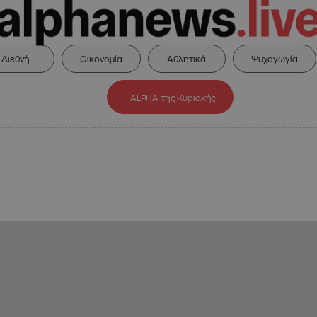
Διεθνή
Οικονομία
Αθλητικά
Ψυχαγωγία
ALPHA της Κυριακής