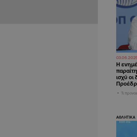
03.06.202
Η ενημέ
παραίτη
ισχύ οι
Προέδρ
Τι προνο
ΑΘΛΗΤΙΚΑ