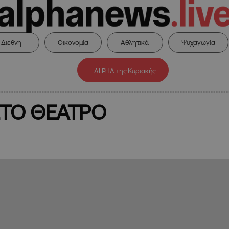
Διεθνή
Οικονομία
Αθλητικά
Ψυχαγωγία
ALPHA της Κυριακής
ΣΤΟ ΘΕΑΤΡΟ