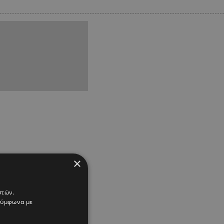
×
στών.
 σύμφωνα με