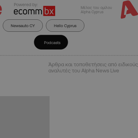
Powered by:
Μέλος του ομίλου
Alpha Cyprus
Newsauto CY
Hello Cyprus
Podcasts
Άρθρα και τοποθετήσεις από ειδικούς
αναλυτές του Alpha News Live