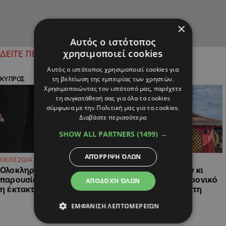
×
Αυτός ο ιστότοπος
χρησιμοποιεί cookies
ΔΕΙΤΕ ΠΕΡΙΣΣΟΤΕΡΑ
Αυτός ο ιστότοπος χρησιμοποιεί cookies για
τη βελτίωση της εμπειρίας των χρηστών.
ΚΥΠΡΟΣ
ΚΥΠΡΟΣ
Χρησιμοποιώντας τον ιστότοπό μας, παρέχετε
τη συγκατάθεσή σας για όλα τα cookies
σύμφωνα με την Πολιτική μας για τα cookies.
Διαβάστε περισσότερα
SHOW ALL PARTNERS
(1499) →
ΑΠΌΡΡΙΨΗ ΌΛΩΝ
15:38
16:30
08.03.2024
07.03.2024
Ολοκληρώθηκε χωρίς την
Πακτωλός χρημάτων κι
παρουσία των δύο μοναχών
επίμαχα βίντεο:Το χρονικό
ΑΠΟΔΟΧΉ ΌΛΩΝ
η έκτακτη Ιερά Σύνοδος
των αποκαλύψεων στη
Μονή Αββακούμ
ΕΜΦΆΝΙΣΗ ΛΕΠΤΟΜΕΡΕΙΏΝ