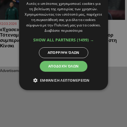
Αυτός ο ιστότοπος χρησιμοποιεί cookies για
τη βελτίωση της εμπειρίας των χρηστών.
Χρησιμοποιώντας τον ιστότοπό μας, παρέχετε
τη συγκατάθεσή σας για όλα τα cookies
11:26
10:00
12.03.2026
07.03.2026
σύμφωνα με την Πολιτική μας για τα cookies.
«Έχασε» τους παίκτες της
Κάνουν ήδη σκέψεις
Διαβάστε περισσότερα
Τότεναμ ο Τούντορ με τη…
απόλυσης του Τούντορ
SHOW ALL PARTNERS
(1499) →
συμπεριφορά του στον
στην Τότεναμ: Ψηλά στη
Κίνσκι
λίστα ο Ντε Τζέρμπι
ΑΠΌΡΡΙΨΗ ΌΛΩΝ
ΑΠΟΔΟΧΉ ΌΛΩΝ
ΕΜΦΆΝΙΣΗ ΛΕΠΤΟΜΕΡΕΙΏΝ