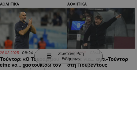
ΑΘΛΗΤΙΚΑ
ΑΘΛΗΤΙΚΑ
08:24
08:41
28.03.2025
25.03.2025
Ζωντανή Ροή
Ειδήσεων
Τούντορ: «Ο Τουράμ μου
Κόντε για… αντι-Τούντορ
είπε να… χαστουκίσω τον
στη Γιουβέντους
γιο του αν κάνει κάνα
λάθος»
ΑΘΛΗΤΙΚΑ
ΑΘΛΗΤΙΚΑ