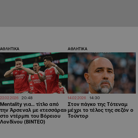
ΑΘΛΗΤΙΚΑ
ΑΘΛΗΤΙΚΑ
20:48
14:30
22.02.2026
14.02.2026
Mentality για… τίτλο από
Στον πάγκο της Τότεναμ
την Άρσεναλ με «τεσσάρα»
μέχρι το τέλος της σεζόν ο
στο ντέρμπι του Βόρειου
Τούντορ
Λονδίνου (ΒΙΝΤΕΟ)