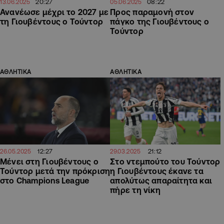
20:27
08:22
13.06.2025
05.06.2025
Ανανέωσε μέχρι το 2027 με
Προς παραμονή στον
τη Γιουβέντους ο Τούντορ
πάγκο της Γιουβέντους ο
Τούντορ
ΑΘΛΗΤΙΚΑ
ΑΘΛΗΤΙΚΑ
12:27
21:12
26.05.2025
29.03.2025
Μένει στη Γιουβέντους ο
Στο ντεμπούτο του Τούντορ
Τούντορ μετά την πρόκριση
η Γιουβέντους έκανε τα
στο Champions League
απολύτως απαραίτητα και
πήρε τη νίκη