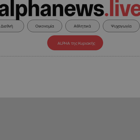
Διεθνή
Οικονομία
Αθλητικά
Ψυχαγωγία
ALPHA της Κυριακής