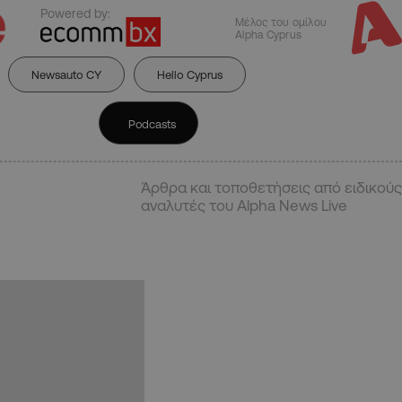
Powered by:
Μέλος του ομίλου
Alpha Cyprus
Newsauto CY
Hello Cyprus
Podcasts
Άρθρα και τοποθετήσεις από ειδικούς
αναλυτές του Alpha News Live