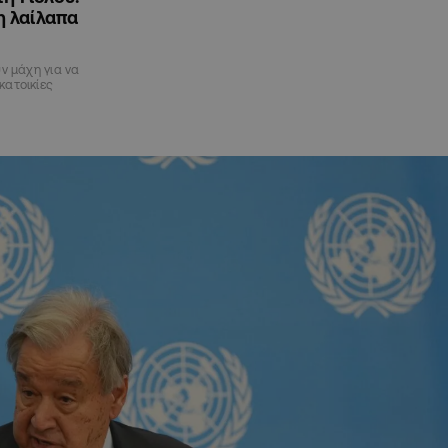
η λαίλαπα
ν μάχη για να
κατοικίες