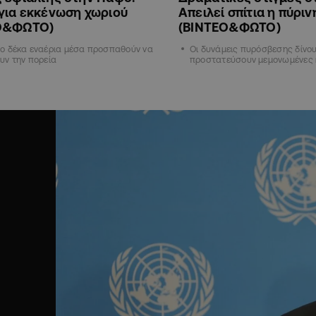
για εκκένωση χωριού
Απειλεί σπίτια η πύριν
Ο&ΦΩΤΟ)
(ΒΙΝΤΕΟ&ΦΩΤΟ)
ο δέκα εναέρια μέσα προσπαθούν να
Οι δυνάμεις πυρόσβεσης δίνου
υν την πορεία
προστατεύσουν μεμονωμένες 