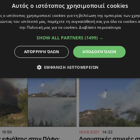
Αυτός ο ιστότοπος χρησιμοποιεί cookies
15:23
10.09.2022
13:10
ύουν υποστατικά από τη
Υπό πλήρη έλεγχο τέθ
ς ο ιστότοπος χρησιμοποιεί cookies για τη βελτίωση της εμπειρίας των χρη
την Άλασσα, σε εφαρμογή
πυρκαγιά στο Πελένδρ
ώντας τον ιστότοπό μας, παρέχετε τη συγκατάθεσή σας για όλα τα cookies
ο ΙΚΑΡΟΣ 2
την Πολιτική μας για τα cookies.
Διαβάστε περισσότερα
Απέδωσε καρπούς η μεγάλη κι
εφαρμογή του Σχεδίου
ακή η Πολιτική Άμυνα και η Αστυνομία
SHOW ALL PARTNERS
(1499) →
όμενες
ΑΠΌΡΡΙΨΗ ΌΛΩΝ
ΑΠΟΔΟΧΉ ΌΛΩΝ
ΚΥΠΡΟΣ
ΕΜΦΆΝΙΣΗ ΛΕΠΤΟΜΕΡΕΙΏΝ
15:59
19.09.2021
14:32
 εφιάλτης στην Πάφο:
Δραματικές στιγμές στ