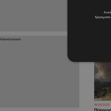
23.09.2022
Κινδυνε
Αυτό
φωτιά σ
Χρησιμοποι
το σχέδι
Σε επιφυλ
για ενδεχ
ΚΥΠΡΟΣ
19.09.2021
Πύρινος