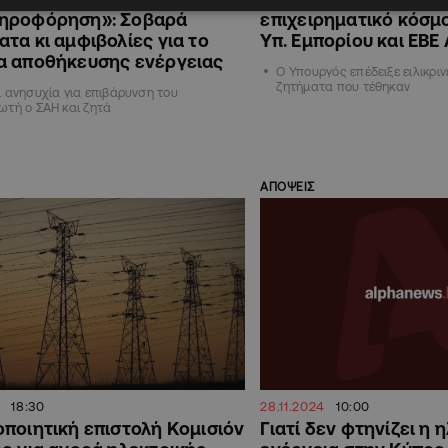
ηροφόρηση»: Σοβαρά
επιχειρηματικό κόσμ
τα κι αμφιβολίες για το
Υπ. Εμπορίου και ΕΒ
α αποθήκευσης ενέργειας
Ο Υπουργός επέδειξε ειλικριν
ζητήματα που τέθηκαν
 ανησυχία για επιβάρυνση του
τή ο ΣΑΗ και ζητά
ΑΠΟΨΕΙΣ
18:30
28.11.2024
10:00
ποιητική επιστολή Κομισιόν
Γιατί δεν φτηνίζει η 