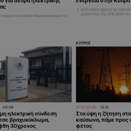
ο για αγορά ηλεκτρικής
ενέργεια στην Κύπρο
ιας
Από καθυστέρηση σε καθυστ
μονοπώλιο της ΑΗΚ βλάπτει
εταφορά στο εθνικό δίκαιο κανόνων της
ΚΥΠΡΟΣ
08:08
07.07.2025
13:13
μη ηλεκτρική σύνδεση
Στα ύψη η ζήτηση στ
εσε βραχυκύκλωμα,
καύσωνα, πάμε προς 
φθη 30χρονος
φέτος