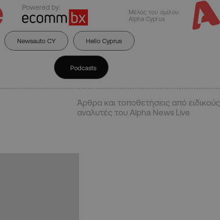
Powered by:
Μέλος του ομίλου
Alpha Cyprus
Newsauto CY
Hello Cyprus
Podcasts
Άρθρα και τοποθετήσεις από ειδικούς
αναλυτές του Alpha News Live