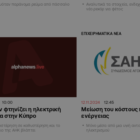
υόταν παράνομα ρεύμα από πάσσαλο
Αναλυτικά τα στοιχεία, ενδ
νέο ρεκόρ για φέτος
ΕΠΙΧΕΙΡΗΜΑΤΙΚΑ ΝΕΑ
10:00
12.11.2024
12:45
εν φτηνίζει η ηλεκτρική
Μείωση του κόστους 
α στην Κύπρο
ενέργειας
υστέρηση σε καθυστέρηση και το
Μόνο μέσα από μια υγιή αντ
ιο της ΑΗΚ βλάπτει
ηλεκτρισμού