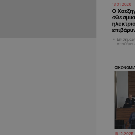
13.01.2026
Ο Χατζηγ
«Θεσμικ
ηλεκτρισ
επιβάρυ
Επισημαίν
αποθήκευ
ΟΙΚΟΝΟΜΙ
16.12.2025