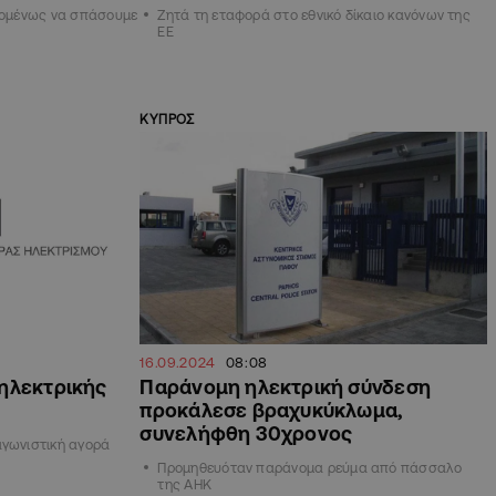
εχομένως να σπάσουμε
Ζητά τη εταφορά στο εθνικό δίκαιο κανόνων της
ΕΕ
ΚΥΠΡΟΣ
16.09.2024
08:08
ηλεκτρικής
Παράνομη ηλεκτρική σύνδεση
προκάλεσε βραχυκύκλωμα,
συνελήφθη 30χρονος
αγωνιστική αγορά
Προμηθευόταν παράνομα ρεύμα από πάσσαλο
της ΑΗΚ