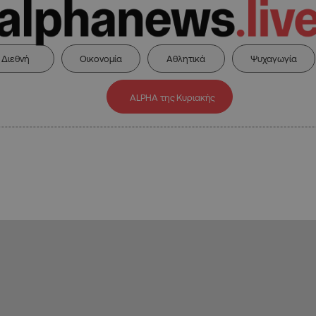
Διεθνή
Οικονομία
Αθλητικά
Ψυχαγωγία
ALPHA της Κυριακής