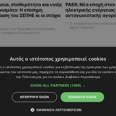
εια, σταθερότητα και υγιής
ΡΑΕΚ: Νέα εποχή στον
ισμός»: Η επίσημη
ηλεκτρικής ενέργειας
αση του ΣΕΠΗΕ κι οι στόχοι
ανταγωνιστικής αγορ
Τι αναφέρεται στην ανακοίνωσ
Αρχής Ενέργειας
φορέας των Προμηθευτών Ηλεκτρικής
ς εισέρχεται δυναμικά στο
Α
ΟΙΚΟΝΟΜΙΑ
Αυτός ο ιστότοπος χρησιμοποιεί cookies
ς ο ιστότοπος χρησιμοποιεί cookies για τη βελτίωση της εμπειρίας των χρη
ώντας τον ιστότοπό μας, παρέχετε τη συγκατάθεσή σας για όλα τα cookies
την Πολιτική μας για τα cookies.
Διαβάστε περισσότερα
SHOW ALL PARTNERS
(1499) →
ΑΠΌΡΡΙΨΗ ΌΛΩΝ
ΑΠΟΔΟΧΉ ΌΛΩΝ
ΕΜΦΆΝΙΣΗ ΛΕΠΤΟΜΕΡΕΙΏΝ
5
21:00
12.07.2025
09:53
η διαφάνειας και
Θέματα που απασχολ