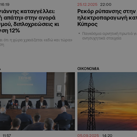
16:19
25.12.2025
22:00
ιάννης καταγγέλλει:
Ρεκόρ ρύπανσης στην
ή απάτη» στην αγορά
ηλεκτροπαραγωγή κα
μού, διπλοχρεώσεις κι
Κύπρος
νση 12%
Παγκόσμια αρνητική πρωτιά γι
ανησυχητικά στοιχεία
ει ότι η χώρα χρειάζεται «εδώ και τώρα»
ση
Α
ΟΙΚΟΝΟΜΙΑ
11:57
05.09.2025
14:20