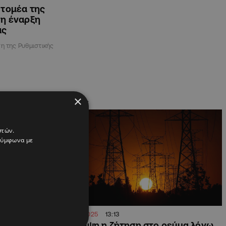
 τομέα της
 η έναρξη
άς
η της Ρυθμιστικής
×
ΚΥΠΡΟΣ
στών.
 σύμφωνα με
07.07.2025
13:13
ούν τον
Στα ύψη η ζήτηση στο ρεύμα λόγω