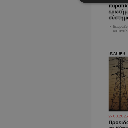
παραπλ
ερωτήμα
σύστημ
Εκφράζει
καταναλω
ΠΟΛΙΤΙΚΗ
27.03.2025
Προειδο