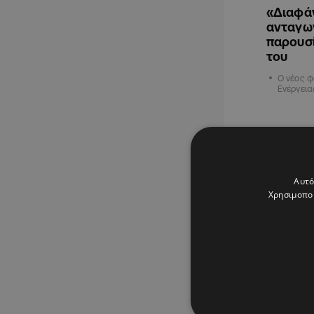
«Διαφάν
ανταγων
παρουσί
του
Ο νέος 
Ενέργεια
ΟΙΚΟΝΟΜΙ
Αυτό
Χρησιμοποι
09.08.202
«Έλλειψ