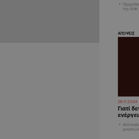
Προμηθε
της ΑΗΚ
ΑΠΟΨΕΙΣ
28.11.2024
Γιατί δ
ενέργει
Από καθ
μονοπώλ