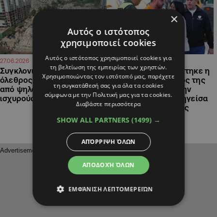
×
Αυτός ο ιστότοπος
χρησιμοποιεί cookies
Αυτός ο ιστότοπος χρησιμοποιεί cookies για
10:30
08:16
27.06.2026
27.06.2026
τη βελτίωση της εμπειρίας των χρηστών.
Συγκλονιστικά βίντεο: Ο
ΒΙΝΤΕΟ: Αποδοκιμάστηκε η
Χρησιμοποιώντας τον ιστότοπό μας, παρέχετε
όλεθρος στη Βενεζουέλα
προσωρινή πρόεδρος της
τη συγκατάθεσή σας για όλα τα cookies
από ψηλά μετά τους
Βενεζουέλας κατά την
σύμφωνα με την Πολιτική μας για τα cookies.
ισχυρούς σεισμούς
επίσκεψή της σε πληγείσα
Διαβάστε περισσότερα
περιοχή του Καράκας
SHOW ALL PARTNERS
(1499) →
ΑΠΌΡΡΙΨΗ ΌΛΩΝ
ΑΠΟΔΟΧΉ ΌΛΩΝ
ΕΜΦΆΝΙΣΗ ΛΕΠΤΟΜΕΡΕΙΏΝ