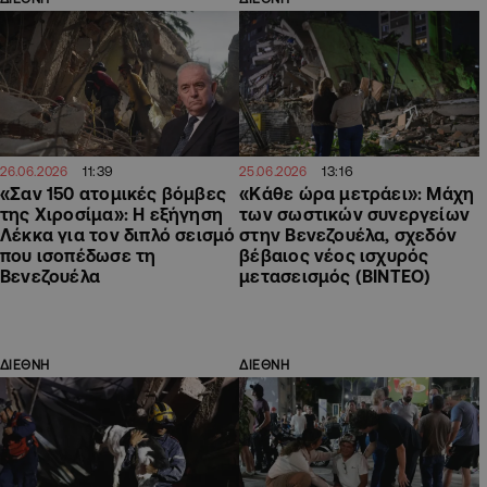
11:39
13:16
26.06.2026
25.06.2026
«Σαν 150 ατομικές βόμβες
«Κάθε ώρα μετράει»: Μάχη
της Χιροσίμα»: Η εξήγηση
των σωστικών συνεργείων
Λέκκα για τον διπλό σεισμό
στην Βενεζουέλα, σχεδόν
που ισοπέδωσε τη
βέβαιος νέος ισχυρός
Βενεζουέλα
μετασεισμός (ΒΙΝΤΕΟ)
ΔΙΕΘΝΗ
ΔΙΕΘΝΗ