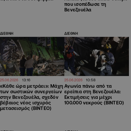
που ισοπέδωσε τη
Βενεζουέλα
ΔΙΕΘΝΗ
ΔΙΕΘΝΗ
13:16
10:58
25.06.2026
25.06.2026
«Κάθε ώρα μετράει»: Μάχη
Αγωνία πάνω από τα
των σωστικών συνεργείων
ερείπια στη Βενεζουέλα:
στην Βενεζουέλα, σχεδόν
Εκτιμήσεις για μέχρι
βέβαιος νέος ισχυρός
100.000 νεκρούς (ΒΙΝΤΕΟ)
μετασεισμός (ΒΙΝΤΕΟ)