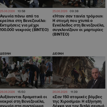
10:58
09:38
25.06.2026
25.06.2026
Αγωνία πάνω από τα
«Ήταν σαν ταινία τρόμου»:
ερείπια στη Βενεζουέλα:
H στιγμή που χτυπά ο
Εκτιμήσεις για μέχρι
Εγκέλαδος στη Βενεζουέλα,
100.000 νεκρούς (ΒΙΝΤΕΟ)
συγκλονίζουν οι μαρτυρίες
(ΒΙΝΤΕΟ)
ΔΙΕΘΝΗ
ΔΙΕΘΝΗ
15:50
11:39
26.06.2026
26.06.2026
Αυξάνονται δραματικά οι
«Σαν 150 ατομικές βόμβες
νεκροί στη Βενεζουέλα,
της Χιροσίμα»: Η εξήγηση
αγωνία στα συντρίμμια
Λέκκα για τον διπλό σεισμό