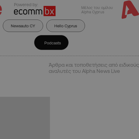
Powered by:
Μέλος του ομίλου
Alpha Cyprus
Newsauto CY
Hello Cyprus
Podcasts
Άρθρα και τοποθετήσεις από ειδικούς
αναλυτές του Alpha News Live