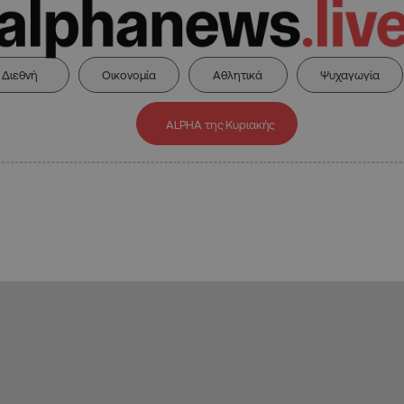
Διεθνή
Οικονομία
Αθλητικά
Ψυχαγωγία
ALPHA της Κυριακής