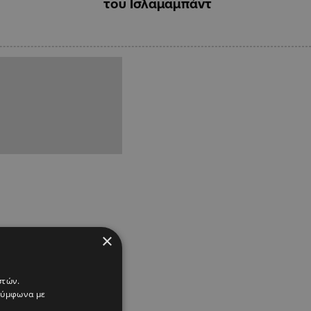
του Ισλαμαμπάντ
×
στών.
 σύμφωνα με