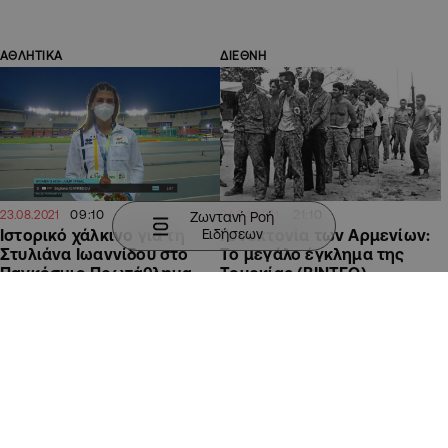
ΑΘΛΗΤΙΚΑ
ΔΙΕΘΝΗ
09:10
21:10
23.08.2021
24.04.2021
Ζωντανή Ροή
Ειδήσεων
Ιστορικό χάλκινο για τη
Γενοκτονία των Αρμενίων:
Στυλιάνα Ιωαννίδου στο
Το μεγάλο έγκλημα της
Παγκόσμιο Πρωτάθλημα
Τουρκίας (ΒΙΝΤΕΟ)
κάτω των 20
ΚΥΠΡΟΣ
ΑΘΛΗΤΙΚΑ