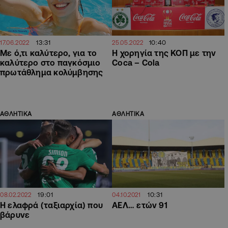
13:31
10:40
17.06.2022
25.05.2022
Με ό,τι καλύτερο, για το
Η χορηγία της ΚΟΠ με την
καλύτερο στο παγκόσμιο
Coca – Cola
πρωτάθλημα κολύμβησης
ΑΘΛΗΤΙΚΑ
ΑΘΛΗΤΙΚΑ
19:01
10:31
08.02.2022
04.10.2021
Η ελαφρά (ταξιαρχία) που
ΑΕΛ… ετών 91
βάρυνε