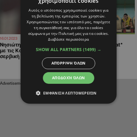
χρησιμοποιεί cookies
Αυτός ο ιστότοπος χρησιμοποιεί cookies για
τη βελτίωση της εμπειρίας των χρηστών.
Χρησιμοποιώντας τον ιστότοπό μας, παρέχετε
τη συγκατάθεσή σας για όλα τα cookies
σύμφωνα με την Πολιτική μας για τα cookies.
19:22
14:30
16.01.2023
07.12.2022
Διαβάστε περισσότερα
Νησιώτης, Γάλλος, διεθνής
Audaces Fortuna Juvat*
SHOW ALL PARTNERS
(1499) →
με τις Κομόρες και με
σερβική υπηκόοτητα
ΑΠΌΡΡΙΨΗ ΌΛΩΝ
ΑΠΟΔΟΧΉ ΌΛΩΝ
ΕΜΦΆΝΙΣΗ ΛΕΠΤΟΜΕΡΕΙΏΝ