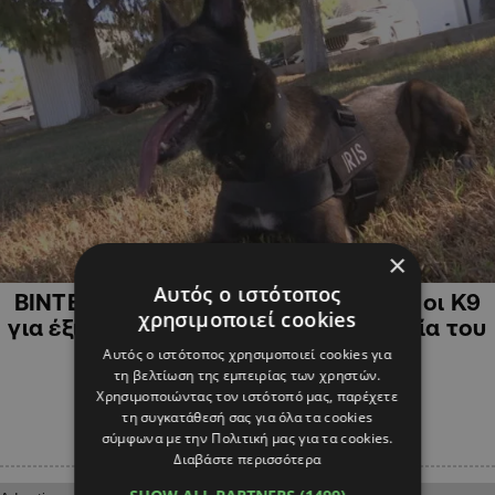
×
ΚΥΠΡΟΣ
Αυτός ο ιστότοπος
ΒΙΝΤΕΟ: Ποιο ρόλο θα έχει η Ίρις και οι Κ9
χρησιμοποιεί cookies
για έξι μήνες στην Κυπριακή Προεδρία του
ΣτΕ
Αυτός ο ιστότοπος χρησιμοποιεί cookies για
τη βελτίωση της εμπειρίας των χρηστών.
Χρησιμοποιώντας τον ιστότοπό μας, παρέχετε
τη συγκατάθεσή σας για όλα τα cookies
σύμφωνα με την Πολιτική μας για τα cookies.
Διαβάστε περισσότερα