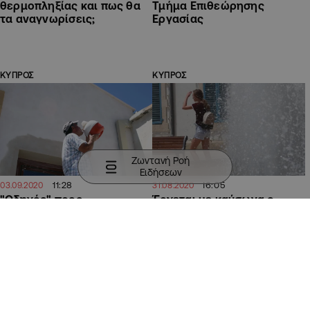
θερμοπληξίας και πως θα
Τμήμα Επιθεώρησης
τα αναγνωρίσεις;
Εργασίας
ΚΥΠΡΟΣ
ΚΥΠΡΟΣ
Ζωντανή Ροή
Ειδήσεων
11:28
16:05
03.09.2020
31.08.2020
"Οδηγός" προς
Έρχεται με καύσωνα ο
εργαζόμενους και
Σεπτέμβριος
ευάλωτες ομάδες λόγω
καύσωνα (ΒΙΝΤΕΟ)
ΚΥΠΡΟΣ
ΚΥΠΡΟΣ