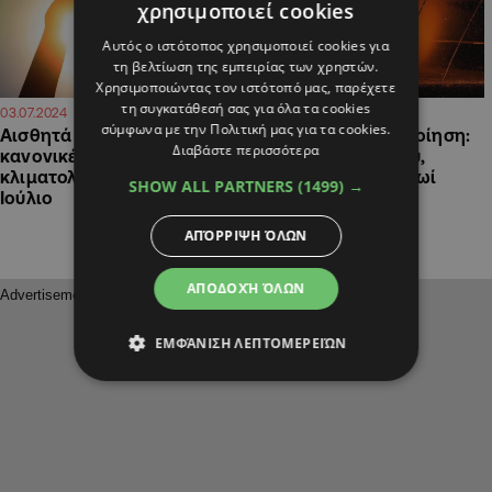
χρησιμοποιεί cookies
Αυτός ο ιστότοπος χρησιμοποιεί cookies για
τη βελτίωση της εμπειρίας των χρηστών.
Χρησιμοποιώντας τον ιστότοπό μας, παρέχετε
τη συγκατάθεσή σας για όλα τα cookies
15:06
16:10
03.07.2024
13.06.2024
σύμφωνα με την Πολιτική μας για τα cookies.
Αισθητά ψηλότερες από τις
Νέα διπλή προειδοποίηση:
Διαβάστε περισσότερα
κανονικές οι
Κίτρινη για το βράδυ,
κλιματολογικές τιμές τον
πορτοκαλί για το πρωί
SHOW ALL PARTNERS
(1499) →
Ιούλιο
ΑΠΌΡΡΙΨΗ ΌΛΩΝ
ΑΠΟΔΟΧΉ ΌΛΩΝ
ΕΜΦΆΝΙΣΗ ΛΕΠΤΟΜΕΡΕΙΏΝ