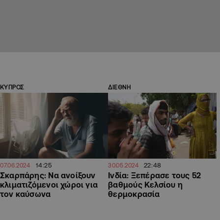
ΚΥΠΡΟΣ
ΔΙΕΘΝΗ
14:25
22:48
07.06.2024
30.05.2024
Σκαρπάρης: Να ανοίξουν
Ινδία: Ξεπέρασε τους 52
κλιματιζόμενοι χώροι για
βαθμούς Κελσίου η
τον καύσωνα
θερμοκρασία