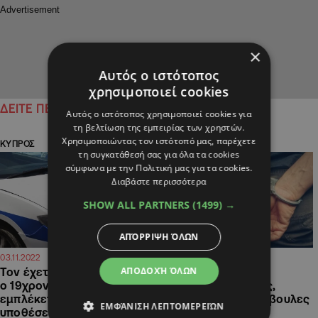
×
Αυτός ο ιστότοπος
χρησιμοποιεί cookies
ΔΕΙΤΕ ΠΕΡΙΣΣΟΤΕΡΑ
Αυτός ο ιστότοπος χρησιμοποιεί cookies για
τη βελτίωση της εμπειρίας των χρηστών.
Χρησιμοποιώντας τον ιστότοπό μας, παρέχετε
ΚΥΠΡΟΣ
ΚΥΠΡΟΣ
τη συγκατάθεσή σας για όλα τα cookies
σύμφωνα με την Πολιτική μας για τα cookies.
Διαβάστε περισσότερα
SHOW ALL PARTNERS
(1499) →
ΑΠΌΡΡΙΨΗ ΌΛΩΝ
13:14
07:59
03.11.2022
22.09.2022
ΑΠΟΔΟΧΉ ΌΛΩΝ
Τον έχετε δει; Καταζητείται
Χειροπέδες σε τρία
ο 19χρονος Hakan,
πρόσωπα για κλοπές,
εμπλέκεται σε 22
διαρρήξεις και κακόβουλες
ΕΜΦΆΝΙΣΗ ΛΕΠΤΟΜΕΡΕΙΏΝ
υποθέσεις
ζημιές