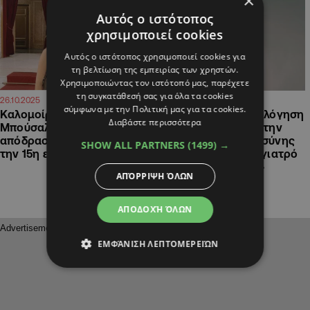
×
Αυτός ο ιστότοπος
χρησιμοποιεί cookies
Αυτός ο ιστότοπος χρησιμοποιεί cookies για
τη βελτίωση της εμπειρίας των χρηστών.
Χρησιμοποιώντας τον ιστότοπό μας, παρέχετε
τη συγκατάθεσή σας για όλα τα cookies
11:45
08:53
26.10.2025
09.10.2025
σύμφωνα με την Πολιτική μας για τα cookies.
Καλομοίρα & Γιώργος
H συγκινητική εξομολόγηση
Διαβάστε περισσότερα
Μπούσαλης: Ρομαντική
της Καλομοίρας για την
απόδραση στη Ρώμη για
περίοδο της εγκυμοσύνης
SHOW ALL PARTNERS
(1499) →
την 15η επέτειο γάμου τους
της: «Πήγαινα στον γιατρό
και του έλεγα πως..»
ΑΠΌΡΡΙΨΗ ΌΛΩΝ
ΑΠΟΔΟΧΉ ΌΛΩΝ
ΕΜΦΆΝΙΣΗ ΛΕΠΤΟΜΕΡΕΙΏΝ