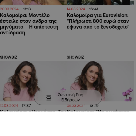
11:13
16:41
20.03.2024
14.03.2024
Καλομοίρα: Moντέλο
Καλομοίρα για Eurovision:
έστειλε στον άνδρα της
"Πλήρωσα 800 ευρώ όταν
μηνύματα – Η απίστευτη
έφυγα από το ξενοδοχείο"
αντίδραση
SHOWBIZ
SHOWBIZ
Ζωντανή Ροή
Ειδήσεων
17:37
18:19
12.03.2024
09.03.2024
Καλομοίρα: «Ηρεμήστε, δεν
Καλομοίρα: "Να ρωτήσετε
έχω κάνει πλαστικές
την ΕΡΤ αν θα ξαναπήγαινα
επεμβάσεις»
στη Eurovision"