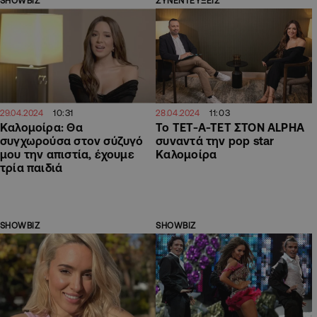
SHOWBIZ
ΣΥΝΕΝΤΕΥΞΕΙΣ
10:31
11:03
29.04.2024
28.04.2024
Καλομοίρα: Θα
Το ΤΕΤ-Α-ΤΕΤ ΣΤΟΝ ALPHA
συγχωρούσα στον σύζυγό
συναντά την pop star
μου την απιστία, έχουμε
Καλομοίρα
τρία παιδιά
SHOWBIZ
SHOWBIZ