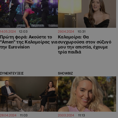
12:03
10:31
14.05.2024
29.04.2024
Πρώτη φορά: Ακούστε το
Καλομοίρα: Θα
“Amen” της Καλομοίρας για
συγχωρούσα στον σύζυγό
την Eurovision
μου την απιστία, έχουμε
τρία παιδιά
ΣΥΝΕΝΤΕΥΞΕΙΣ
SHOWBIZ
11:03
11:13
28.04.2024
20.03.2024