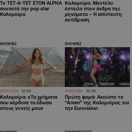
Το ΤΕΤ-Α-ΤΕΤ ΣΤΟΝ ALPHA
Καλομοίρα: Moντέλο
συναντά την pop star
έστειλε στον άνδρα της
Καλομοίρα
μηνύματα – Η απίστευτη
αντίδραση
SHOWBIZ
SHOWBIZ
12:02
12:03
29.05.2024
14.05.2024
Καλομοίρα: «Τα χρήματα
Πρώτη φορά: Ακούστε το
που κέρδισα τα έδωσα
“Amen” της Καλομοίρας για
στους γονείς μου»
την Eurovision