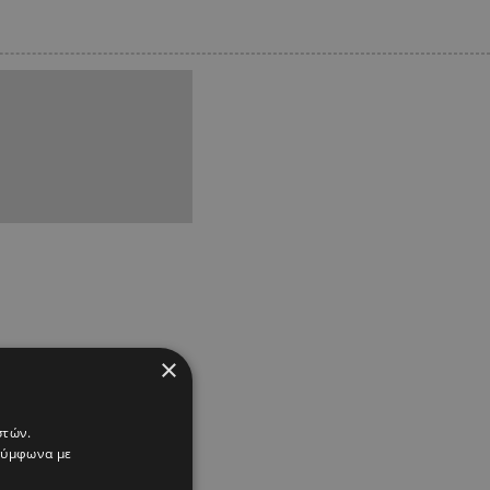
×
στών.
 σύμφωνα με