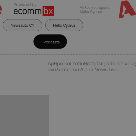
Powered by:
Μέλος του ομίλου
Alpha Cyprus
Newsauto CY
Hello Cyprus
Podcasts
Άρθρα και τοποθετήσεις από ειδικούς
αναλυτές του Alpha News Live