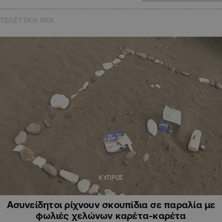
ΤΕΛΕΥΤΑΙΑ NEA
ΚΥΠΡΟΣ
Ασυνείδητοι ρίχνουν σκουπίδια σε παραλία με
φωλιές χελώνων καρέτα-καρέτα