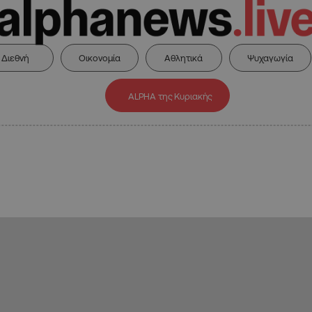
Διεθνή
Οικονομία
Αθλητικά
Ψυχαγωγία
ALPHA της Κυριακής