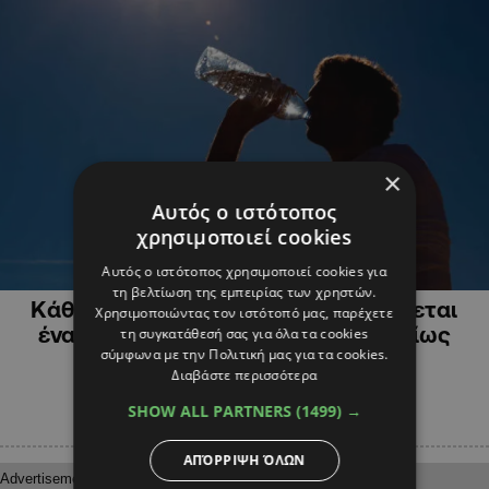
×
Αυτός ο ιστότοπος
χρησιμοποιεί cookies
ΚΥΠΡΟΣ
Αυτός ο ιστότοπος χρησιμοποιεί cookies για
τη βελτίωση της εμπειρίας των χρηστών.
Κάθε 14 δευτερόλεπτα διαγιγνώσκεται
Χρησιμοποιώντας τον ιστότοπό μας, παρέχετε
ένας καρκίνος δέρματος παγκοσμίως
τη συγκατάθεσή σας για όλα τα cookies
σύμφωνα με την Πολιτική μας για τα cookies.
Διαβάστε περισσότερα
SHOW ALL PARTNERS
(1499) →
ΑΠΌΡΡΙΨΗ ΌΛΩΝ