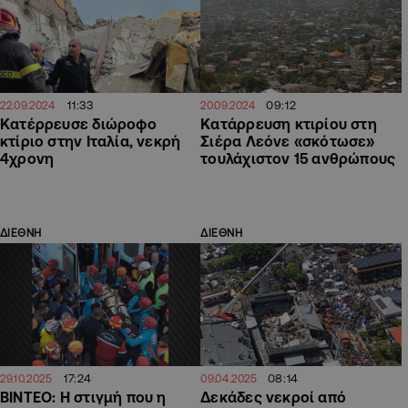
11:33
09:12
22.09.2024
20.09.2024
Κατέρρευσε διώροφο
Κατάρρευση κτιρίου στη
κτίριο στην Ιταλία, νεκρή
Σιέρα Λεόνε «σκότωσε»
4χρονη
τουλάχιστον 15 ανθρώπους
ΔΙΕΘΝΗ
ΔΙΕΘΝΗ
17:24
08:14
29.10.2025
09.04.2025
ΒΙΝΤΕΟ: Η στιγμή που η
Δεκάδες νεκροί από