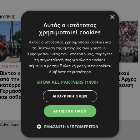
×
ΚΥΠΡΟΣ
ΔΙΕΘΝΗ
Αυτός ο ιστότοπος
χρησιμοποιεί cookies
Αυτός ο ιστότοπος χρησιμοποιεί cookies για
τη βελτίωση της εμπειρίας των χρηστών.
Χρησιμοποιώντας τον ιστότοπό μας, παρέχετε
τη συγκατάθεσή σας για όλα τα cookies
σύμφωνα με την Πολιτική μας για τα cookies.
14:34
13:34
11.04.2026
22.03.2026
Διαβάστε περισσότερα
Βίντεο και φωτογραφίες
ΒΙΝΤΕΟ: Έκρηξη φυσικού
από την πολυκατοικία που
αερίου «βλέπουν» οι Αρχές
SHOW ALL PARTNERS
(1499) →
κατέρρευσε στη
πίσω από την κατάρρευση
Γερμασόγεια, στο σημείο
κτιρίων στην
ΑΠΌΡΡΙΨΗ ΌΛΩΝ
και ασθενοφόρα
Κωνσταντινούπολη
ΑΠΟΔΟΧΉ ΌΛΩΝ
ΕΜΦΆΝΙΣΗ ΛΕΠΤΟΜΕΡΕΙΏΝ