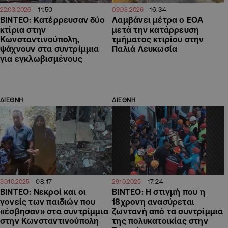
11:50
16:34
22.03.2026
09.03.2026
ΒΙΝΤΕΟ: Κατέρρευσαν δύο
Λαμβάνει μέτρα ο ΕΟΑ
κτίρια στην
μετά την κατάρρευση
Κωνσταντινούπολη,
τμήματος κτιρίου στην
ψάχνουν στα συντρίμμια
Παλιά Λευκωσία
για εγκλωβισμένους
ΔΙΕΘΝΗ
ΔΙΕΘΝΗ
08:17
17:24
30.10.2025
29.10.2025
ΒΙΝΤΕΟ: Νεκροί και οι
ΒΙΝΤΕΟ: Η στιγμή που η
γονείς των παιδιών που
18χρονη ανασύρεται
«έσβησαν» στα συντρίμμια
ζωντανή από τα συντρίμμια
στην Κωνσταντινούπολη
της πολυκατοικίας στην