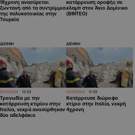
18χρονη ανασύρεται
κατάρρευση οροφής σε
ζωντανή από τα συντρίμμια
κλαμπ στον Άγιο Δομίνικο
της πολυκατοικίας στην
(ΒΙΝΤΕΟ)
Τουρκία
ΔΙΕΘΝΗ
ΔΙΕΘΝΗ
12:53
11:33
22.09.2024
22.09.2024
Τραγωδία με την
Κατέρρευσε διώροφο
κατάρρευση κτιρίου στην
κτίριο στην Ιταλία, νεκρή
Ιταλία, νεκρά ανασύρθηκαν
4χρονη
δύο αδελφάκια