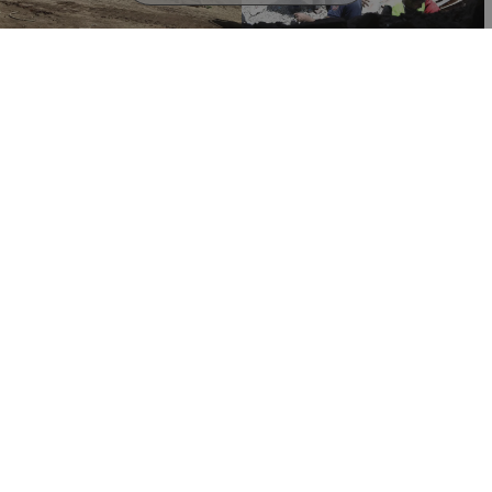
07:00
07:20
03.07.2024
02.07.2024
Αίγυπτος: 14 οι νεκροί από
Πολυκατοικία κατέρρευσε
κατάρρευση πολυκατοικίας,
στην Αίγυπτο: Τουλάχιστον
τραυματίστηκαν ακόμη 6
πέντε άνθρωποι
σκοτώθηκαν
ΔΙΕΘΝΗ
ΔΙΕΘΝΗ
18:11
12:22
02.06.2024
02.06.2024
Κωνσταντινούπολη: Τα
ΒΙΝΤΕΟ: Η τρομακτική
πιθανά αίτια της
στιγμή που καταρρέει το
κατάρρευσης του κτιρίου,
κτήριο στην
δύο συλλήψεις
Κωνσταντινούπολη