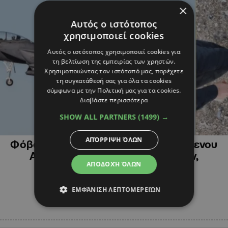
×
Αυτός ο ιστότοπος
χρησιμοποιεί cookies
Αυτός ο ιστότοπος χρησιμοποιεί cookies για
τη βελτίωση της εμπειρίας των χρηστών.
Χρησιμοποιώντας τον ιστότοπό μας, παρέχετε
τη συγκατάθεσή σας για όλα τα cookies
σύμφωνα με την Πολιτική μας για τα cookies.
Διαβάστε περισσότερα
SHOW ALL PARTNERS
(1499) →
ΔΙΕΘΝΗ
ΑΠΌΡΡΙΨΗ ΌΛΩΝ
Φόβοι για αιχμαλωσία του αγνοούμενου
Αμερικανού πιλότου από το Ιράν,
ΑΠΟΔΟΧΉ ΌΛΩΝ
επικήρυξη 60.000 δολαρίων
ΕΜΦΆΝΙΣΗ ΛΕΠΤΟΜΕΡΕΙΏΝ