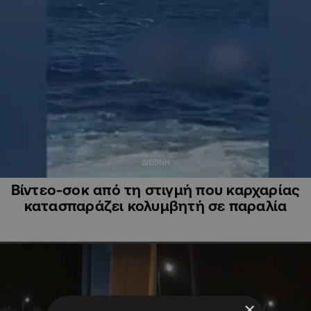
ΔΙΕΘΝΗ
Βίντεο-σοκ από τη στιγμή που καρχαρίας
κατασπαράζει κολυμβητή σε παραλία
×