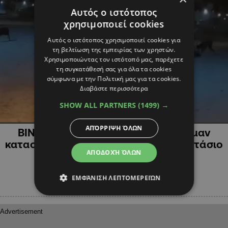
Αυτός ο ιστότοπος
χρησιμοποιεί cookies
Αυτός ο ιστότοπος χρησιμοποιεί cookies για
τη βελτίωση της εμπειρίας των χρηστών.
Χρησιμοποιώντας τον ιστότοπό μας, παρέχετε
τη συγκατάθεσή σας για όλα τα cookies
σύμφωνα με την Πολιτική μας για τα cookies.
Διαβάστε περισσότερα
SHOW ALL PARTNERS
(1499) →
ΚΥΠΡΟΣ
ΑΠΌΡΡΙΨΗ ΌΛΩΝ
ΒΙΝΤΕΟ: Η στιγμή που δυο ντόπερμαν
κατασπαράζουν γάτο έξω από εργοστάσιο
ΑΠΟΔΟΧΉ ΌΛΩΝ
ΕΜΦΆΝΙΣΗ ΛΕΠΤΟΜΕΡΕΙΏΝ