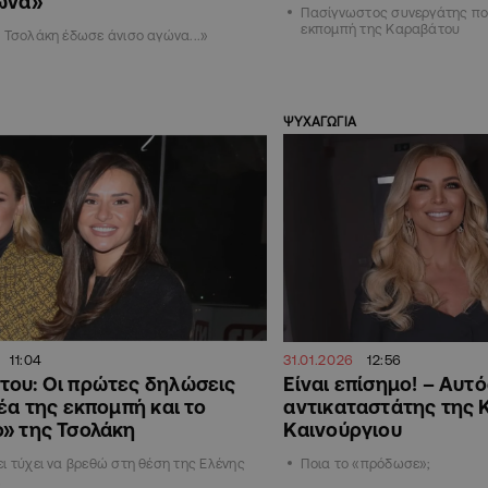
ώνα»
Πασίγνωστος συνεργάτης που
εκπομπή της Καραβάτου
 Τσολάκη έδωσε άνισο αγώνα...»
ΨΥΧΑΓΩΓΙΑ
11:04
31.01.2026
12:56
του: Οι πρώτες δηλώσεις
Είναι επίσημο! – Αυτό
νέα της εκπομπή και το
αντικαταστάτης της 
» της Τσολάκη
Καινούργιου
ι τύχει να βρεθώ στη θέση της Ελένης
Ποια το «πρόδωσε»;
,