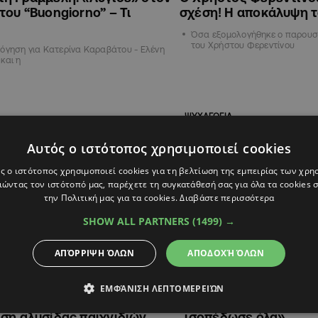
του “Buongiorno” – Τι
σχέση! Η αποκάλυψη τ
Όσα εξομολογήθηκε ο παρουσι
του Χρήστου Φερεντίνου
όγηση για Κατερίνα Καραβάτου - Ελένη
και η
ΨΥΧΑΓΩΓΙΑ
Αυτός ο ιστότοπος χρησιμοποιεί cookies
ς ο ιστότοπος χρησιμοποιεί cookies για τη βελτίωση της εμπειρίας των χρη
ώντας τον ιστότοπό μας, παρέχετε τη συγκατάθεσή σας για όλα τα cookies
την Πολιτική μας για τα cookies.
Διαβάστε περισσότερα
SHOW ALL PARTNERS
(1499) →
ΑΠΌΡΡΙΨΗ ΌΛΩΝ
ΑΠΟΔΟΧΉ ΌΛΩΝ
6
12:38
14.02.2026
11:07
νος & Καραβάτου: Τα
«Ο Good Job Nicky δε
ΕΜΦΆΝΙΣΗ ΛΕΠΤΟΜΕΡΕΙΏΝ
ατα και οι αγκαλιές σε
που περιμέναμε, ο Ακ
ση αλυσίδας παιχνιδιών
ισοπέδωσε όλα»