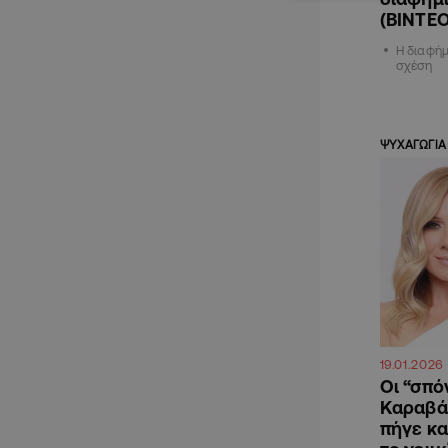
(ΒΙΝΤΕΟ
Η διαφήμ
σχέση
ΨΥΧΑΓΩΓΙΑ
19.01.2026
Οι “σπό
Καραβάτ
πήγε κα