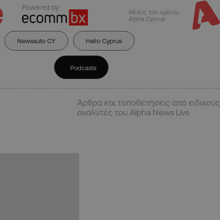
Powered by:
Μέλος του ομίλου
Alpha Cyprus
Newsauto CY
Hello Cyprus
Podcasts
Άρθρα και τοποθετήσεις από ειδικούς
αναλυτές του Alpha News Live