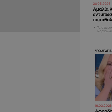
30.05.2026
Αμαλία 
εντυπωσ
παραθαλ
Τα στιγμι
διοργάνωσ
ΨΥΧΑΓΩΓΙΑ
16.03.2026
Αφροδίτ