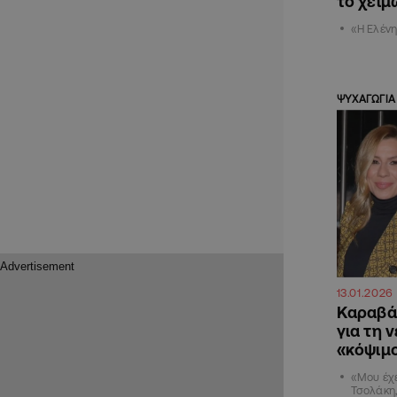
το χειμ
«Η Ελένη
ΨΥΧΑΓΩΓΙΑ
13.01.2026
Καραβά
για τη 
«κόψιμο
«Μου έχε
Τσολάκη