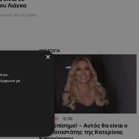
ου Λιάγκα
αστής για τη σχέση
ΨΥΧΑΓΩΓΙΑ
×
στών.
 σύμφωνα με
31.01.2026
12:56
ν ήταν αυτό
Είναι επίσημο! – Αυτός θα είναι ο
ύλας τα
αντικαταστάτης της Κατερίνας
Καινούργιου