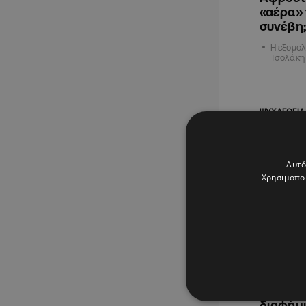
«αέρα» 
συνέβη;
Η εξομολ
Τσολάκη 
ΨΥΧΑΓΩΓΙΑ
Αυτό
Χρησιμοποι
08.03.202
Φερεντί
πειράγμ
διαφήμι