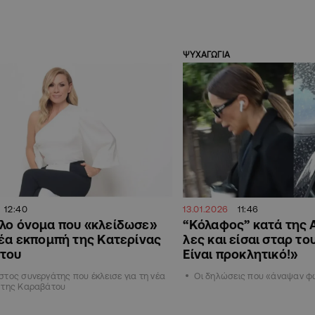
ΨΥΧΑΓΩΓΙΑ
12:40
13.01.2026
11:46
λο όνομα που «κλείδωσε»
“Κόλαφος” κατά της 
νέα εκπομπή της Κατερίνας
λες και είσαι σταρ τ
του
Είναι προκλητικό!»
τος συνεργάτης που έκλεισε για τη νέα
Οι δηλώσεις που «άναψαν φ
 της Καραβάτου