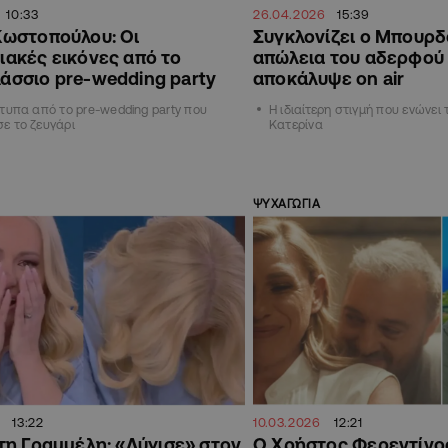
10:33
26.04.2026
15:39
Κωστοπούλου: Οι
Συγκλονίζει ο Μπουρδ
ιακές εικόνες από το
απώλεια του αδερφού 
άσσιο pre-wedding party
αποκάλυψε on air
ότυπα από το pre-wedding party που
Η ιδιαίτερη στιγμή που ενώνει 
ε το ζευγάρι
Κατερίνα
ΨΥΧΑΓΩΓΙΑ
13:22
10.03.2026
12:21
η Γραμμέλη: «Λύγισε» στον
Ο Χρήστος Φερεντίνος