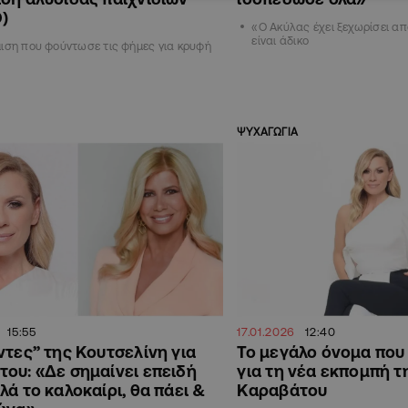
)
«Ο Ακύλας έχει ξεχωρίσει απ
είναι άδικο
ιση που φούντωσε τις φήμες για κρυφή
ΨΥΧΑΓΩΓΙΑ
15:55
17.01.2026
12:40
ντες” της Κουτσελίνη για
Το μεγάλο όνομα που
ου: «Δε σημαίνει επειδή
για τη νέα εκπομπή τ
λά το καλοκαίρι, θα πάει &
Καραβάτου