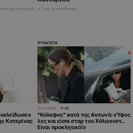
ό την πρώτη στιγμή,
Ποια το «πρόδωσε»;
ΨΥΧΑΓΩΓΙΑ
13.01.2026
11:46
 «κλείδωσε»
“Κόλαφος” κατά της Αντωνά: «Ύφος
ης Κατερίνας
λες και είσαι σταρ του Χόλιγουντ…
Είναι προκλητικό!»