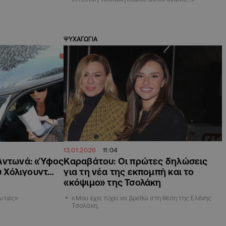
ΨΥΧΑΓΩΓΙΑ
13.01.2026
11:04
Αντωνά: «Ύφος
Καραβάτου: Οι πρώτες δηλώσεις
ου Χόλιγουντ…
για τη νέα της εκπομπή και το
«κόψιμο» της Τσολάκη
ωτιές»
«Μου έχει τύχει να βρεθώ στη θέση της Ελένης
Τσολάκη,