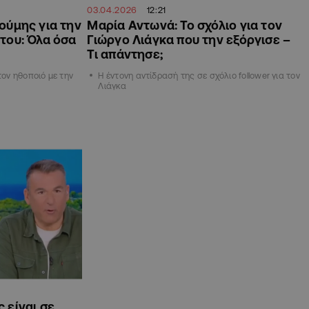
03.04.2026
12:21
ούμης για την
Μαρία Αντωνά: Το σχόλιο για τον
του: Όλα όσα
Γιώργο Λιάγκα που την εξόργισε –
Τι απάντησε;
τον ηθοποιό με την
Η έντονη αντίδρασή της σε σχόλιο follower για τον
Λιάγκα
 είναι σε