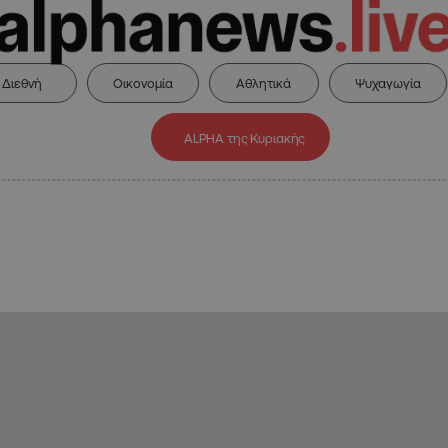
Διεθνή
Οικονομία
Αθλητικά
Ψυχαγωγία
ALPHA της Κυριακής