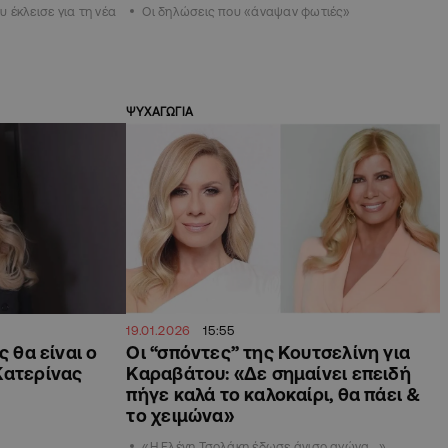
 έκλεισε για τη νέα
Οι δηλώσεις που «άναψαν φωτιές»
ΨΥΧΑΓΩΓΙΑ
19.01.2026
15:55
ς θα είναι ο
Οι “σπόντες” της Κουτσελίνη για
Κατερίνας
Καραβάτου: «Δε σημαίνει επειδή
πήγε καλά το καλοκαίρι, θα πάει &
το χειμώνα»
«Η Ελένη Τσολάκη έδωσε άνισο αγώνα...»