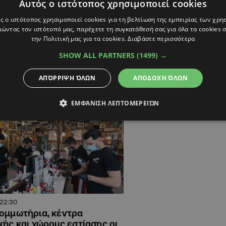
Αυτός ο ιστότοπος χρησιμοποιεί cookies
έπουν" επιστροφή των
Η απάντηση του Υπουρ
της 3ης λυκείου οι ειδικοί
για τα παράπονα από 
ς ο ιστότοπος χρησιμοποιεί cookies για τη βελτίωση της εμπειρίας των χρη
)
(ΒΙΝΤΕΟ)
ώντας τον ιστότοπό μας, παρέχετε τη συγκατάθεσή σας για όλα τα cookies
την Πολιτική μας για τα cookies.
Διαβάστε περισσότερα
στε σε σταδιακές χαλαρώσεις δηλώνει
Φωνές από αισθητικούς για τ
τάκη - Ποιες
που προσφέρουν θεραπείες 
SHOW ALL PARTNERS
(1499) →
ΑΠΌΡΡΙΨΗ ΌΛΩΝ
ΑΠΟΔΟΧΉ ΌΛΩΝ
ΕΜΦΆΝΙΣΗ ΛΕΠΤΟΜΕΡΕΙΏΝ
22:30
ομμωτήρια, κέντρα
κής και χώρους εστίασης οι