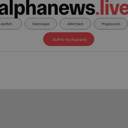
Διεθνή
Οικονομία
Αθλητικά
Ψυχαγωγία
ALPHA της Κυριακής