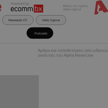
Powered by:
Μέλος του ομίλου
Alpha Cyprus
Newsauto CY
Hello Cyprus
Podcasts
Άρθρα και τοποθετήσεις από ειδικούς
αναλυτές του Alpha News Live