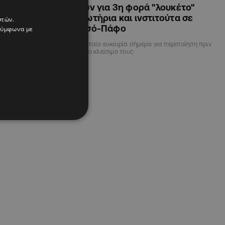
γείου Υγείας
Βάζουν για 3η φορά "λουκέτο"
αισθητικούς
κομμωτήρια και ινστιτούτα σε
στών.
Λεμεσό-Πάφο
 σύμφωνα με
ους δερματολόγους
Τελευταία ευκαιρία σήμερα για περιποίηση πριν
προσώπου
από το κλείσιμο τους