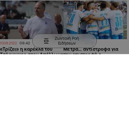
Ζωντανή Ροή
Ειδήσεων
09:42
09:25
10.08.2022
28.06.2022
«Τρίζει» η καρέκλα του
Mετρά… αντίστροφα για
Τσόρνιγκερ στον Απόλλωνα
την επιστροφή ο
Απόλλωνας
ΑΘΛΗΤΙΚΑ
ΑΘΛΗΤΙΚΑ