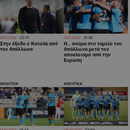
22:10
21:36
08.11.2022
03.11.2022
Στην έξοδο ο Καταλά από
Η… σούμα στο ταμείο του
τον Απόλλωνα
Απόλλωνα μετά τον
αποκλεισμό από την
Ευρώπη
ΑΘΛΗΤΙΚΑ
ΑΘΛΗΤΙΚΑ
21:44
23:59
13.10.2022
08.09.2022