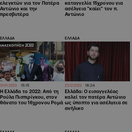
ελεγκτών για τον Πατέρα
καταγγελία 15χρονου για
Αντώνιο και την
ασέλγεια "καίει" τον π.
πρεσβυτέρα
Αντώνιο
ΕΛΛΑΔΑ
ΕΛΛΑΔΑ
15:15
18:24
01.01.2023
23.12.2022
Η Ελλάδα το 2022: Από τη
Ελλάδα: Ο εισαγγελέας
Ρούλα Πισπιρίγκου, στον
καλεί τον πατέρα Αντώνιο
θάνατο του 16χρονου Ρομά
ως ύποπτο για ασέλγεια σε
ανήλικο