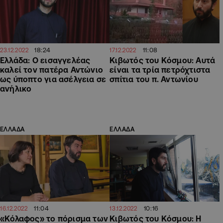
18:24
11:08
23.12.2022
17.12.2022
Ελλάδα: Ο εισαγγελέας
Κιβωτός του Κόσμου: Αυτά
καλεί τον πατέρα Αντώνιο
είναι τα τρία πετρόχτιστα
ως ύποπτο για ασέλγεια σε
σπίτια του π. Αντωνίου
ανήλικο
ΕΛΛΑΔΑ
ΕΛΛΑΔΑ
11:04
10:16
16.12.2022
13.12.2022
«Κόλαφος» το πόρισμα των
Κιβωτός του Κόσμου: Η