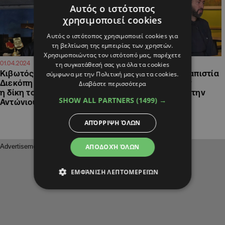
Αυτός ο ιστότοπος
χρησιμοποιεί cookies
Αυτός ο ιστότοπος χρησιμοποιεί cookies για
τη βελτίωση της εμπειρίας των χρηστών.
Χρησιμοποιώντας τον ιστότοπό μας, παρέχετε
13:38
16:08
01.04.2024
04.01.2024
τη συγκατάθεσή σας για όλα τα cookies
Κιβωτός του Κόσμου:
Δίωξη για ξέπλυμα, απιστία
σύμφωνα με την Πολιτική μας για τα cookies.
Διεκόπη για τις 4 Απριλίου
και υπεξαίρεση στον
Διαβάστε περισσότερα
η δίκη του πατέρα
πατέρα Αντώνιο και την
SHOW ALL PARTNERS
(1499) →
Αντώνιου
πρεσβυτέρα
ΑΠΌΡΡΙΨΗ ΌΛΩΝ
ΑΠΟΔΟΧΉ ΌΛΩΝ
ΕΜΦΆΝΙΣΗ ΛΕΠΤΟΜΕΡΕΙΏΝ