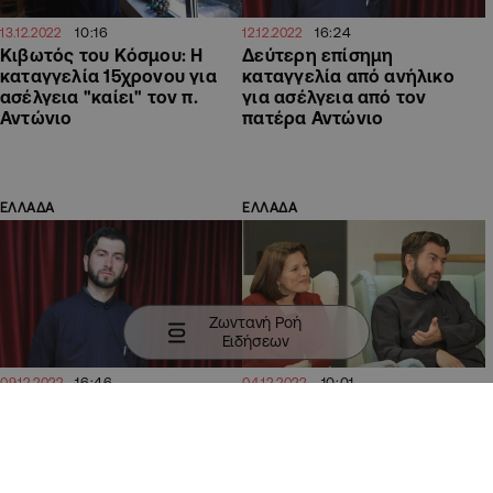
10:16
16:24
13.12.2022
12.12.2022
Κιβωτός του Κόσμου: Η
Δεύτερη επίσημη
καταγγελία 15χρονου για
καταγγελία από ανήλικο
ασέλγεια "καίει" τον π.
για ασέλγεια από τον
Αντώνιο
πατέρα Αντώνιο
ΕΛΛΑΔΑ
ΕΛΛΑΔΑ
Ζωντανή Ροή
Ειδήσεων
16:46
10:01
09.12.2022
04.12.2022
Πάτερ Αντώνιος: Βρέθηκαν
Κιβωτός του Κόσμου:
λογαριασμοί με δολάρια και
Νοίκιασαν σπίτι ο πατέρας
μυστηριώδεις
Αντώνιος και η πρεσβυτέρα
συνδικαιούχους