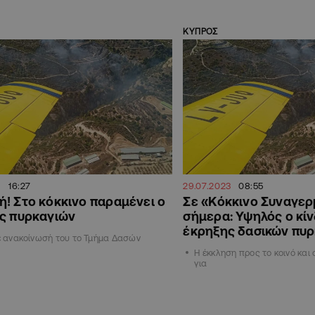
ΚΥΠΡΟΣ
16:27
29.07.2023
08:55
! Στο κόκκινο παραμένει ο
Σε «Κόκκινο Συναγερ
ς πυρκαγιών
σήμερα: Υψηλός ο κί
έκρηξης δασικών πυ
σε ανακοίνωσή του το Τμήμα Δασών
Η έκκληση προς το κοινό και 
για