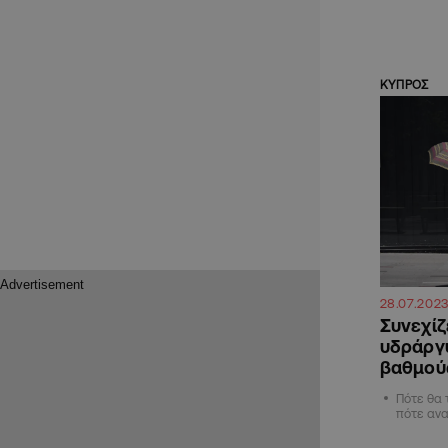
ΚΥΠΡΟΣ
28.07.202
Συνεχίζ
υδράργυ
βαθμού
Πότε θα 
πότε ανα