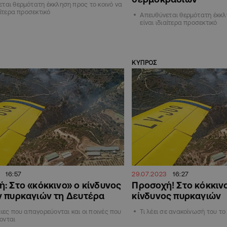
ται θερμότατη έκκληση προς το κοινό να
ιαίτερα προσεκτικό
Απευθύνεται θερμότατη έκκλ
είναι ιδιαίτερα προσεκτικό
ΚΥΠΡΟΣ
16:57
29.07.2023
16:27
: Στο «κόκκινο» ο κίνδυνος
Προσοχή! Στο κόκκιν
ν πυρκαγιών τη Δευτέρα
κίνδυνος πυρκαγιών
ειες που απαγορεύονται και οι ποινές που
Τι λέει σε ανακοίνωσή του τ
ονται