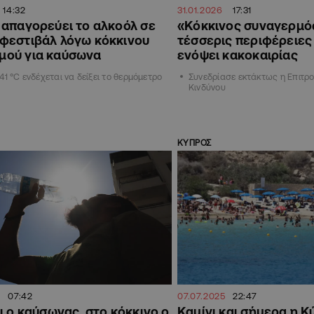
14:32
31.01.2026
17:31
 απαγορεύει το αλκοόλ σε
«Κόκκινος συναγερμό
 φεστιβάλ λόγω κόκκινου
τέσσερις περιφέρειες
μού για καύσωνα
ενόψει κακοκαιρίας
41 °C ενδέχεται να δείξει το θερμόμετρο
Συνεδρίασε εκτάκτως η Επιτρ
Κινδύνου
ΚΥΠΡΟΣ
5
07:42
07.07.2025
22:47
ι ο καύσωνας, στο κόκκινο ο
Καμίνι και σήμερα η Κ