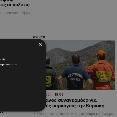
ες οι πολίτες
ς πυρκαγιάς, πέφτει
ΚΥΠΡΟΣ
×
στών.
 σύμφωνα με
24.08.2024
18:59
ινος
«Κόκκινος συναγερμός» για
όκληση
δασικές πυρκαγιές την Κυριακή
ών
Έκκληση σε κυνηγούς για αποτσίγαρα και άναμμα