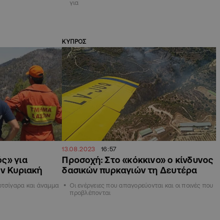
για
ΚΥΠΡΟΣ
13.08.2023
16:57
ς» για
Προσοχή: Στο «κόκκινο» ο κίνδυνος
ην Κυριακή
δασικών πυρκαγιών τη Δευτέρα
οτσίγαρα και άναμμα
Οι ενέργειες που απαγορεύονται και οι ποινές που
προβλέπονται