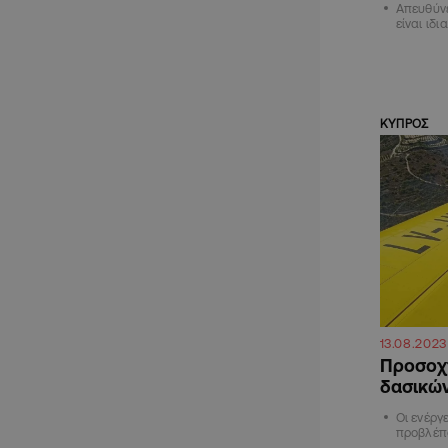
Απευθύνε
είναι ιδ
ΚΥΠΡΟΣ
13.08.2023
Προσοχή
δασικώ
Οι ενέργ
προβλέπ