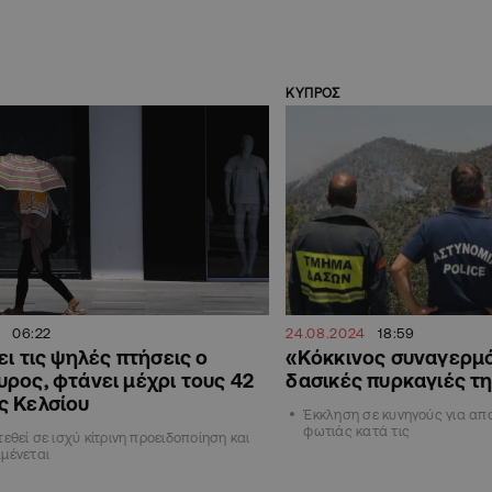
ΚΥΠΡΟΣ
3
06:22
24.08.2024
18:59
ει τις ψηλές πτήσεις ο
«Κόκκινος συναγερμό
ρος, φτάνει μέχρι τους 42
δασικές πυρκαγιές τ
ς Κελσίου
Έκκληση σε κυνηγούς για απ
φωτιάς κατά τις
τεθεί σε ισχύ κίτρινη προειδοποίηση και
μένεται