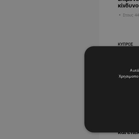
κίνδυνο
Στους 44
ΚΥΠΡΟΣ
Αυτό
Χρησιμοποι
07.07.2025
Τμήμα 
συναγερ
και επέ