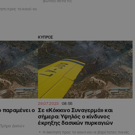
φωτιάς κατά τις
ηση προς το κοινό να
ΚΥΠΡΟΣ
29.07.2023
08:55
ο παραμένει ο
Σε «Κόκκινο Συναγερμό» και
σήμερα: Υψηλός ο κίνδυνος
έκρηξης δασικών πυρκαγιών
ο Τμήμα Δασών
Η έκκληση προς το κοινό και οι βαρύτατες ποινές