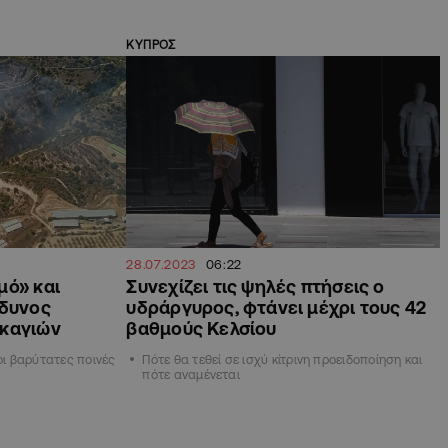
ΚΥΠΡΟΣ
28.07.2023
06:22
μό» και
Συνεχίζει τις ψηλές πτήσεις ο
νδυνος
υδράργυρος, φτάνει μέχρι τους 42
ρκαγιών
βαθμούς Κελσίου
οι βαρύτατες ποινές
Πότε θα τεθεί σε ισχύ κίτρινη προειδοποίηση και
πότε αναμένεται