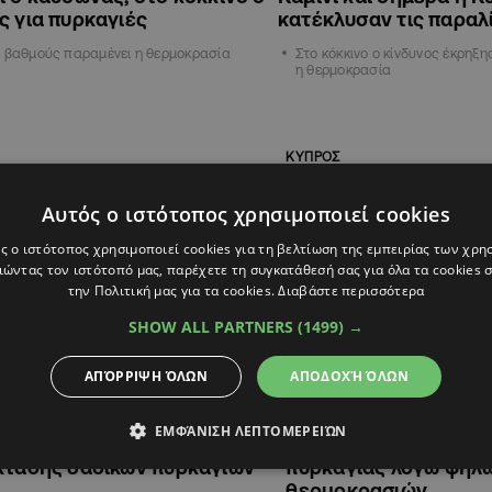
ς για πυρκαγιές
κατέκλυσαν τις παραλί
 βαθμούς παραμένει η θερμοκρασία
Στο κόκκινο ο κίνδυνος έκρηξη
η θερμοκρασία
ΚΥΠΡΟΣ
Αυτός ο ιστότοπος χρησιμοποιεί cookies
ς ο ιστότοπος χρησιμοποιεί cookies για τη βελτίωση της εμπειρίας των χρη
ώντας τον ιστότοπό μας, παρέχετε τη συγκατάθεσή σας για όλα τα cookies
την Πολιτική μας για τα cookies.
Διαβάστε περισσότερα
SHOW ALL PARTNERS
(1499) →
ΑΠΌΡΡΙΨΗ ΌΛΩΝ
ΑΠΟΔΟΧΉ ΌΛΩΝ
16:53
27.06.2025
11:44
Δασών: «Κόκκινος
Τμήμα Δασών: «Κόκκ
ΕΜΦΆΝΙΣΗ ΛΕΠΤΟΜΕΡΕΙΏΝ
μός» για κίνδυνο έκρηξης
συναγερμός» για πρ
κτασης δασικών πυρκαγιών
πυρκαγιάς λόγω ψηλ
θερμοκρασιών