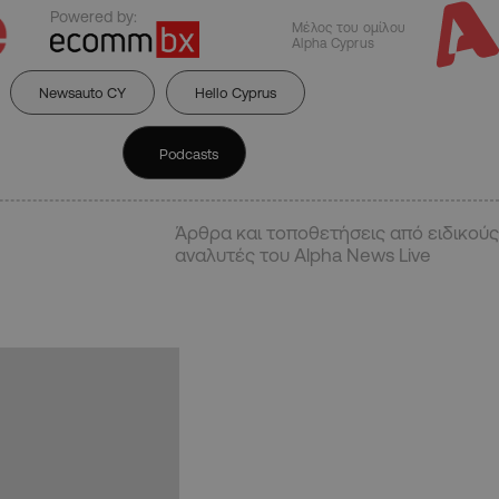
Powered by:
Μέλος του ομίλου
Alpha Cyprus
Newsauto CY
Hello Cyprus
Podcasts
Άρθρα και τοποθετήσεις από ειδικούς
αναλυτές του Alpha News Live