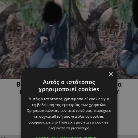
×
ΚΥΠΡΟΣ
Αυτός ο ιστότοπος
ΒΙΝΤΕΟ: "Αν την πυροβολούσε, θα
χρησιμοποιεί cookies
κατηγορούσαμε αδίκως όλο τον
κυνηγόκοσμο"
Αυτός ο ιστότοπος χρησιμοποιεί cookies για
τη βελτίωση της εμπειρίας των χρηστών.
Χρησιμοποιώντας τον ιστότοπό μας, παρέχετε
τη συγκατάθεσή σας για όλα τα cookies
σύμφωνα με την Πολιτική μας για τα cookies.
Διαβάστε περισσότερα