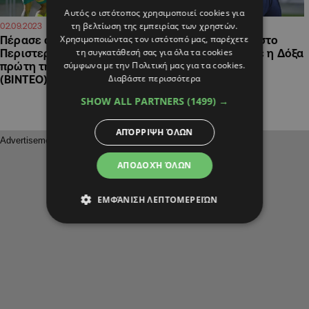
Αυτός ο ιστότοπος χρησιμοποιεί cookies για
τη βελτίωση της εμπειρίας των χρηστών.
21:58
20:57
02.09.2023
29.05.2023
Χρησιμοποιώντας τον ιστότοπό μας, παρέχετε
Πέρασε άνετα από την
«Έσωσε» το βαθμό στο
τη συγκατάθεσή σας για όλα τα cookies
Περιστερώνα και πήρε την
φινάλε και… σώθηκε η Δόξα
σύμφωνα με την Πολιτική μας για τα cookies.
πρώτη της νίκη η ΑΕΚ
(ΒΙΝΤΕΟ)
Διαβάστε περισσότερα
(ΒΙΝΤΕΟ)
SHOW ALL PARTNERS
(1499) →
ΑΠΌΡΡΙΨΗ ΌΛΩΝ
ΑΠΟΔΟΧΉ ΌΛΩΝ
ΕΜΦΆΝΙΣΗ ΛΕΠΤΟΜΕΡΕΙΏΝ