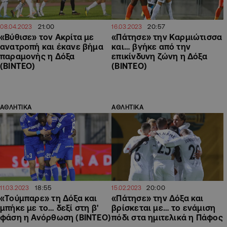
21:00
20:57
08.04.2023
16.03.2023
«Βύθισε» τον Ακρίτα με
«Πάτησε» την Καρμιώτισσα
ανατροπή και έκανε βήμα
και… βγήκε από την
παραμονής η Δόξα
επικίνδυνη ζώνη η Δόξα
(ΒΙΝΤΕΟ)
(ΒΙΝΤΕΟ)
ΑΘΛΗΤΙΚΑ
ΑΘΛΗΤΙΚΑ
18:55
20:00
11.03.2023
15.02.2023
«Τούμπαρε» τη Δόξα και
«Πάτησε» την Δόξα και
μπήκε με το… δεξί στη β'
βρίσκεται με… το ενάμιση
φάση η Ανόρθωση (ΒΙΝΤΕΟ)
πόδι στα ημιτελικά η Πάφος