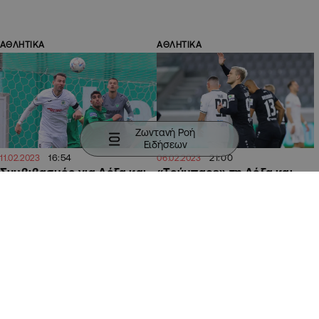
ΑΘΛΗΤΙΚΑ
ΑΘΛΗΤΙΚΑ
Ζωντανή Ροή
Ειδήσεων
16:54
21:00
11.02.2023
06.02.2023
Συμβιβασμός για Δόξα και
«Τούμπαρε» τη Δόξα και
Ολυμπιακό στο «Γλαύκος
πήρε τρίτη συνεχόμενη
Κληρίδης» (ΒΙΝΤΕΟ)
νίκη ο Άρης (ΒΙΝΤΕΟ)
ΑΘΛΗΤΙΚΑ
ΑΘΛΗΤΙΚΑ