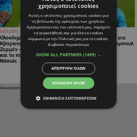
χρησιμοποιεί cookies
Αυτός ο ιστότοπος χρησιμοποιεί cookies για
τη βελτίωση της εμπειρίας των χρηστών.
Χρησιμοποιώντας τον ιστότοπό μας, παρέχετε
18:15
09:16
14.01.2025
10.01.2025
τη συγκατάθεσή σας για όλα τα cookies
Ολοκληρώνει το «μπαμ» με
Μπαίνει στο… κόλπο για
σύμφωνα με την Πολιτική μας για τα cookies.
Κβαρατσκέλια η Παρί Σεν
Κβαρατσχέλια η Λίβερπουλ
Διαβάστε περισσότερα
Ζερμέν – Το συμβόλαιό του
SHOW ALL PARTNERS
(1499) →
και το ποσό που θα πάρει η
Νάπολι
ΑΠΌΡΡΙΨΗ ΌΛΩΝ
ΑΠΟΔΟΧΉ ΌΛΩΝ
ΕΜΦΆΝΙΣΗ ΛΕΠΤΟΜΕΡΕΙΏΝ