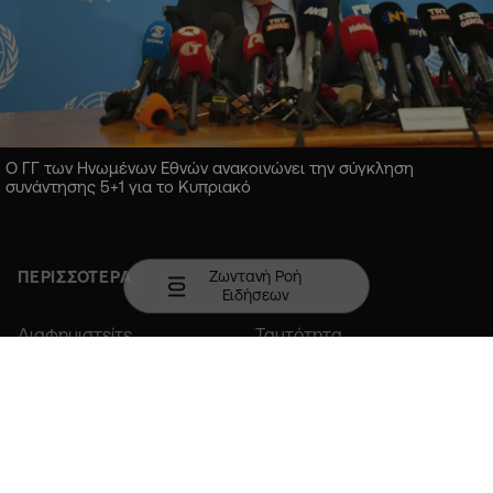
Ο ΓΓ των Ηνωμένων Εθνών ανακοινώνει την σύγκληση
συνάντησης 5+1 για το Κυπριακό
Ζωντανή Ροή
ΠΕΡΙΣΣΟΤΕΡΑ
Ειδήσεων
Διαφημιστείτε
Ταυτότητα
Επικοινωνία
Member of COPA
Κατεβάστε την εφαρμογή σε Android ή iOS.