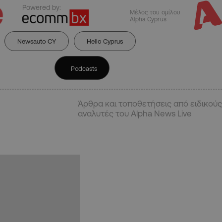
Powered by:
Μέλος του ομίλου
Alpha Cyprus
Newsauto CY
Hello Cyprus
Podcasts
Άρθρα και τοποθετήσεις από ειδικούς
αναλυτές του Alpha News Live