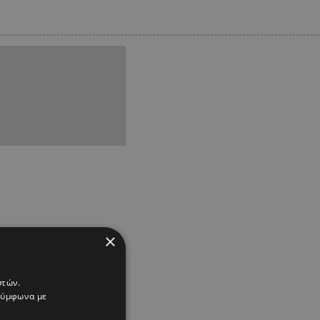
×
στών.
 σύμφωνα με