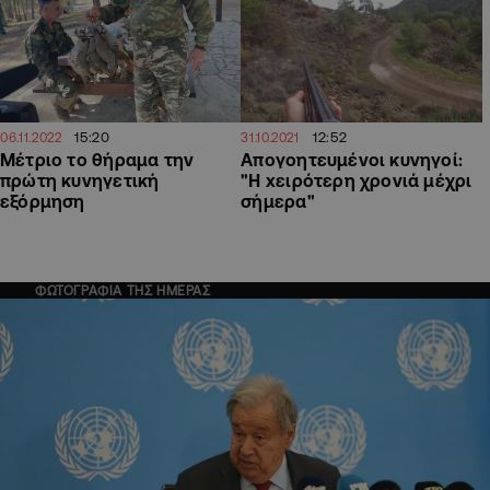
15:20
12:52
06.11.2022
31.10.2021
Μέτριο το θήραμα την
Απογοητευμένοι κυνηγοί:
πρώτη κυνηγετική
"H xειρότερη χρονιά μέχρι
εξόρμηση
σήμερα"
ΦΩΤΟΓΡΑΦΙΑ ΤΗΣ ΗΜΕΡΑΣ