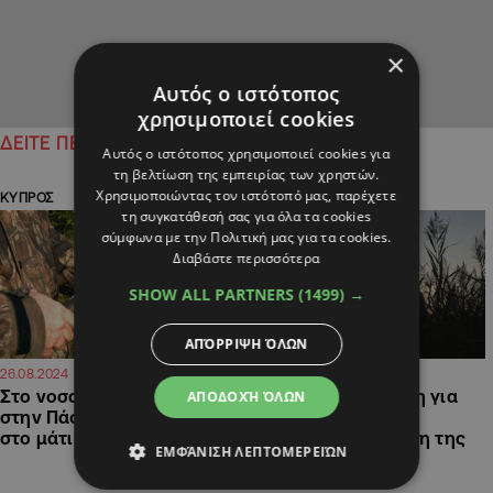
×
Αυτός ο ιστότοπος
χρησιμοποιεί cookies
ΔΕΙΤΕ ΠΕΡΙΣΣΟΤΕΡΑ
Αυτός ο ιστότοπος χρησιμοποιεί cookies για
τη βελτίωση της εμπειρίας των χρηστών.
Χρησιμοποιώντας τον ιστότοπό μας, παρέχετε
ΚΥΠΡΟΣ
ΚΥΠΡΟΣ
τη συγκατάθεσή σας για όλα τα cookies
σύμφωνα με την Πολιτική μας για τα cookies.
Διαβάστε περισσότερα
SHOW ALL PARTNERS
(1499) →
ΑΠΌΡΡΙΨΗ ΌΛΩΝ
09:34
11:04
26.08.2024
16.08.2023
Στο νοσοκομείο κυνηγός
Αντίστροφη μέτρηση για
ΑΠΟΔΟΧΉ ΌΛΩΝ
στην Πάφο, τραυματίστηκε
την πρώτη θερινή
στο μάτι από σκάγι
κυνηγετική εξόρμηση της
ΕΜΦΆΝΙΣΗ ΛΕΠΤΟΜΕΡΕΙΏΝ
Κυριακής