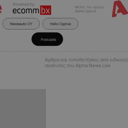
Powered by:
Μέλος του ομίλου
Alpha Cyprus
Newsauto CY
Hello Cyprus
Podcasts
Άρθρα και τοποθετήσεις από ειδικούς
αναλυτές του Alpha News Live