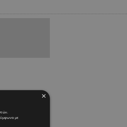
×
στών.
 σύμφωνα με