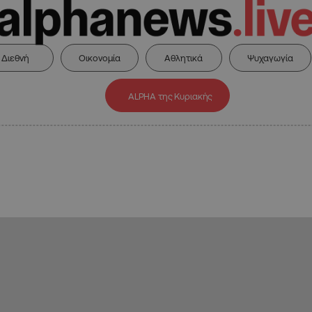
Διεθνή
Οικονομία
Αθλητικά
Ψυχαγωγία
ALPHA της Κυριακής