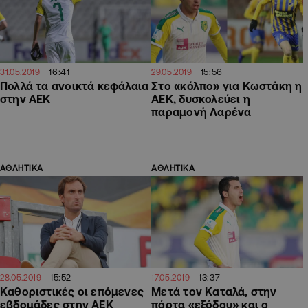
16:41
15:56
31.05.2019
29.05.2019
Πολλά τα ανοικτά κεφάλαια
Στο «κόλπο» για Κωστάκη η
στην ΑΕΚ
ΑΕΚ, δυσκολεύει η
παραμονή Λαρένα
ΑΘΛΗΤΙΚΑ
ΑΘΛΗΤΙΚΑ
15:52
13:37
28.05.2019
17.05.2019
Καθοριστικές οι επόμενες
Μετά τον Καταλά, στην
εβδομάδες στην ΑΕΚ
πόρτα «εξόδου» και ο