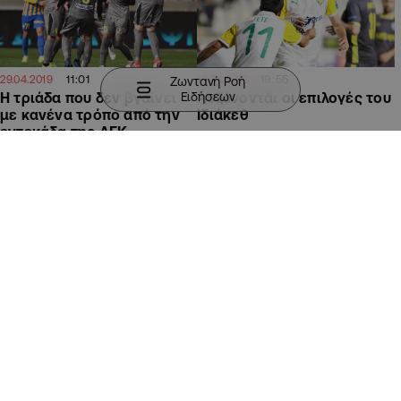
11:01
19:55
29.04.2019
18.04.2019
Ζωντανή Ροή
Ειδήσεων
Η τριάδα που δεν βγαίνει
Αυξάνονται οι επιλογές του
με κανένα τρόπο από την
Ιδιάκεθ
εντεκάδα της ΑΕΚ
ΑΘΛΗΤΙΚΑ
ΑΘΛΗΤΙΚΑ
18:27
12:54
11.04.2019
09.04.2019
Με πέντε απουσίες ο
Αγωνία για Λαρένα στην
Ιδιάκεθ
ΑΕΚ