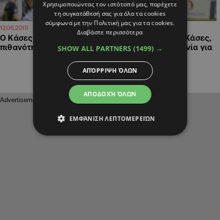
Χρησιμοποιώντας τον ιστότοπό μας, παρέχετε
τη συγκατάθεσή σας για όλα τα cookies
σύμφωνα με την Πολιτική μας για τα cookies.
16:01
13:14
12.06.2019
11.06.2019
Διαβάστε περισσότερα
Ο Κάσες μειώνει τις
Έκλεισε θετικά του Κάσες,
πιθανότητες για Λαρένα
παράταση στην αγωνία για
SHOW ALL PARTNERS
(1499) →
Λαρένα
ΑΠΌΡΡΙΨΗ ΌΛΩΝ
ΑΠΟΔΟΧΉ ΌΛΩΝ
ΕΜΦΆΝΙΣΗ ΛΕΠΤΟΜΕΡΕΙΏΝ