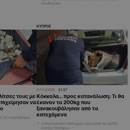
συνδέονται
ΚΥΠΡΟΣ
07.11.2025
21:37
λίτσες τους με
Κόκκαλα… προς κατανάλωση: Τι θα
επιχείρησαν να
έκαναν τα 200kg που
ρο
ξανακουβάλησαν από τα
κατεχόμενα
ες στο αεροδρόμιο
«Οικογενειακό κύκλωμα» πίσω από τις 6,000
κούτες τσιγάρων