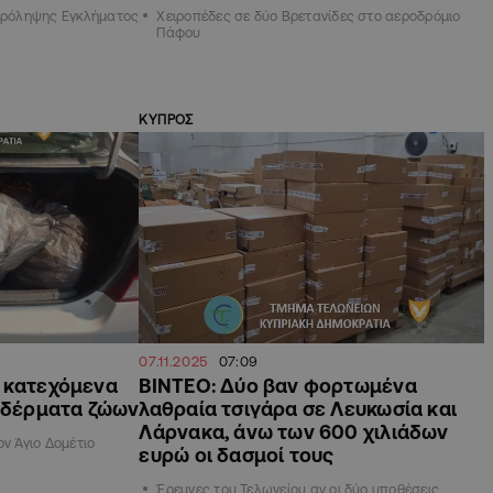
 Πρόληψης Εγκλήματος
Χειροπέδες σε δύο Βρετανίδες στο αεροδρόμιο
Πάφου
ΚΥΠΡΟΣ
07.11.2025
07:09
 κατεχόμενα
ΒΙΝΤΕΟ: Δύο βαν φορτωμένα
ι δέρματα ζώων
λαθραία τσιγάρα σε Λευκωσία και
Λάρνακα, άνω των 600 χιλιάδων
ον Άγιο Δομέτιο
ευρώ οι δασμοί τους
Έρευνες του Τελωνείου αν οι δύο υποθέσεις