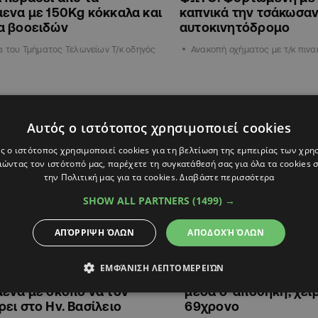
ενα με 150Kg κόκκαλα και
καπνικά την τσάκωσαν
α βοοειδών
αυτοκινητόδρομο
α του Τμήματος Τελωνείων Τ/κ οδηγός
Ανακοπή οχήματος με τ/κ πινα
ΚΥΠΡΟΣ
Αυτός ο ιστότοπος χρησιμοποιεί cookies
ς ο ιστότοπος χρησιμοποιεί cookies για τη βελτίωση της εμπειρίας των χρη
ώντας τον ιστότοπό μας, παρέχετε τη συγκατάθεσή σας για όλα τα cookies
την Πολιτική μας για τα cookies.
Διαβάστε περισσότερα
SHOW ALL PARTNERS
(1499) →
ΑΠΌΡΡΙΨΗ ΌΛΩΝ
ΑΠΟΔΟΧΉ ΌΛΩΝ
14:53
21.01.2026
16:02
ΕΜΦΆΝΙΣΗ ΛΕΠΤΟΜΕΡΕΙΏΝ
ήρε 15 κιλά καπνό από τα
ΦΩΤΟ: Έκρυβε χιλιάδ
ενα με σκοπό να τον
μέσα σ’ αποθήκη, χει
ει στο Ην. Βασίλειο
69χρονο