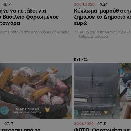
18:17
20.04.2026
16:24
γε να πετάξει για
Κύκλωμα-μαμούθ στην
 Βασίλειο φορτωμένος
ζημίωσε το Δημόσιο κα
 τσιγάρα
ευρώ
ς σε Βρετανό στο αεροδρόμιο Λάρνακας
Για 8 χρόνια παρασκεύαζαν κα
λαθραία τσιγάρα
ΚΥΠΡΟΣ
6
07:17
30.01.2026
07:15
 περάσει από τα
ΦΩΤΟ: Φορτωμένη με 