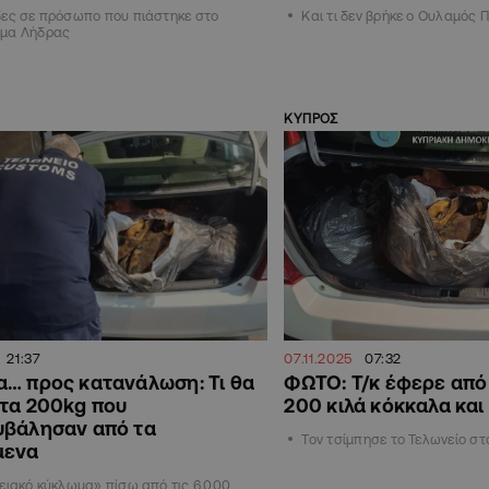
δες σε πρόσωπο που πιάστηκε στο
Και τι δεν βρήκε ο Ουλαμός
μα Λήδρας
ΚΥΠΡΟΣ
21:37
07.11.2025
07:32
… προς κατανάλωση: Τι θα
ΦΩΤΟ: Τ/κ έφερε από
τα 200kg που
200 κιλά κόκκαλα κα
υβάλησαν από τα
Τον τσίμπησε το Τελωνείο στ
μενα
ειακό κύκλωμα» πίσω από τις 6,000