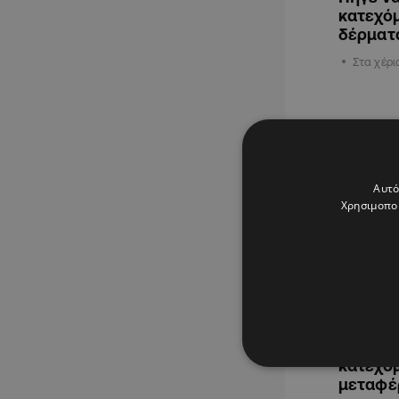
κατεχόμ
δέρματ
Στα χέρι
ΚΥΠΡΟΣ
Αυτό
Χρησιμοποι
27.01.2026
ΦΩΤΟ: Π
κατεχόμ
μεταφέρ