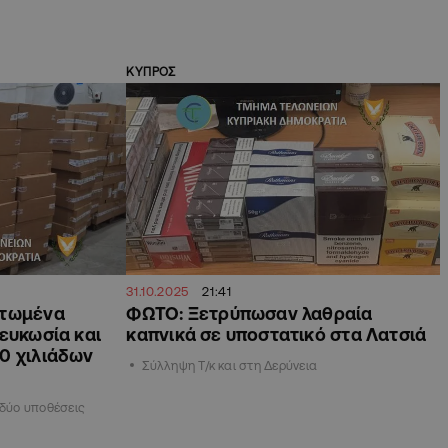
ΚΥΠΡΟΣ
31.10.2025
21:41
ρτωμένα
ΦΩΤΟ: Ξετρύπωσαν λαθραία
ευκωσία και
καπνικά σε υποστατικό στα Λατσιά
0 χιλιάδων
Σύλληψη Τ/κ και στη Δερύνεια
 δύο υποθέσεις