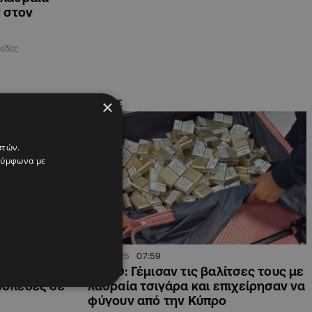
 στον
κίδες
×
ΚΥΠΡΟΣ
στών.
 σύμφωνα με
21.11.2025
07:59
ες λαθραία
ΦΩΤΟ: Γέμισαν τις βαλίτσες τους με
ροπέδες σε
λαθραία τσιγάρα και επιχείρησαν να
φύγουν από την Κύπρο