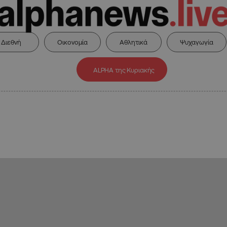
Διεθνή
Οικονομία
Αθλητικά
Ψυχαγωγία
ALPHA της Κυριακής