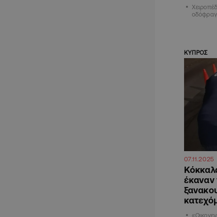
Χειροπέ
οδόφραγ
ΚΥΠΡΟΣ
07.11.2025
Κόκκαλα
έκαναν 
ξανακο
κατεχό
«Οικογεν