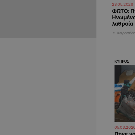
23.05.2026
ΦΩΤΟ: Πή
Ηνωμένο
λαθραία
Χειροπέδε
ΚΥΠΡΟΣ
05.03.202
Πήγε να