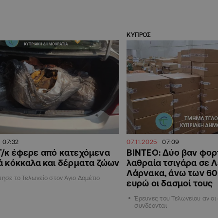
ΚΥΠΡΟΣ
07:32
07.11.2025
07:09
Τ/κ έφερε από κατεχόμενα
ΒΙΝΤΕΟ: Δύο βαν φο
ά κόκκαλα και δέρματα ζώων
λαθραία τσιγάρα σε Λ
Λάρνακα, άνω των 60
πησε το Τελωνείο στον Άγιο Δομέτιο
ευρώ οι δασμοί τους
Έρευνες του Τελωνείου αν οι
συνδέονται