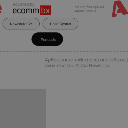
Powered by:
Μέλος του ομίλου
Alpha Cyprus
Newsauto CY
Hello Cyprus
Podcasts
Άρθρα και τοποθετήσεις από ειδικούς
αναλυτές του Alpha News Live