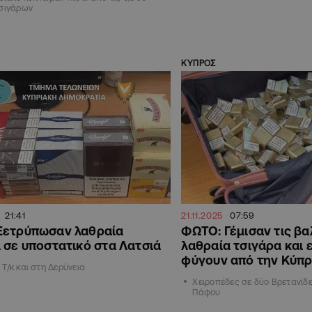
τσιγάρων
ΚΥΠΡΟΣ
21:41
21.11.2025
07:59
Ξετρύπωσαν λαθραία
ΦΩΤΟ: Γέμισαν τις βα
 σε υποστατικό στα Λατσιά
λαθραία τσιγάρα και 
φύγουν από την Κύπ
Τ/κ και στη Δερύνεια
Χειροπέδες σε δύο Βρετανίδ
Πάφου