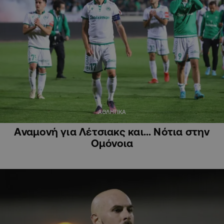
ΑΘΛΗΤΙΚΑ
Αναμονή για Λέτσιακς και… Νότια στην
Ομόνοια