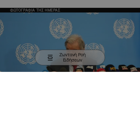
ΦΩΤΟΓΡΑΦΙΑ ΤΗΣ ΗΜΕΡΑΣ
Ζωντανή Ροή
Ειδήσεων
Ο ΓΓ των Ηνωμένων Εθνών ανακοινώνει την σύγκληση
συνάντησης 5+1 για το Κυπριακό