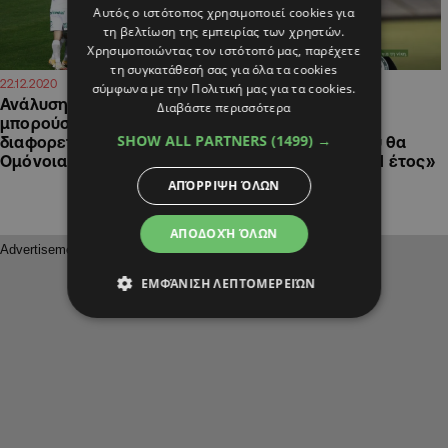
Αυτός ο ιστότοπος χρησιμοποιεί cookies για
τη βελτίωση της εμπειρίας των χρηστών.
Χρησιμοποιώντας τον ιστότοπό μας, παρέχετε
τη συγκατάθεσή σας για όλα τα cookies
22:25
13:22
22.12.2020
13.08.2020
σύμφωνα με την Πολιτική μας για τα cookies.
Ανάλυση: Το 2020 δε θα
Λέτσιακς: «Πολύ
Διαβάστε περισσότερα
μπορούσε να κλείσει
χαρούμενος και
SHOW ALL PARTNERS
(1499) →
διαφορετικά για την
ικανοποιημένος που θα
Ομόνοια
μείνω εδώ για άλλο 1 έτος»
ΑΠΌΡΡΙΨΗ ΌΛΩΝ
ΑΠΟΔΟΧΉ ΌΛΩΝ
ΕΜΦΆΝΙΣΗ ΛΕΠΤΟΜΕΡΕΙΏΝ