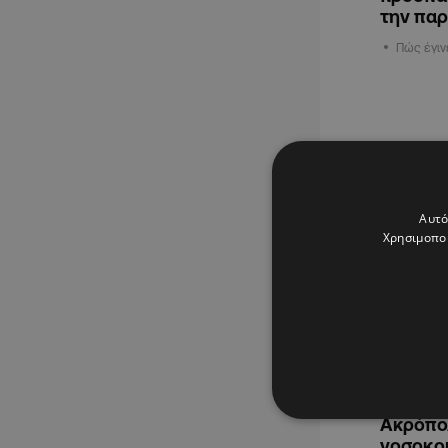
την παρ
Πώς έγιν
ΕΛΛΑΔΑ
Αυτό
Χρησιμοποι
04.08.202
Πήγε να
Ακρόπολ
νοσοκομ