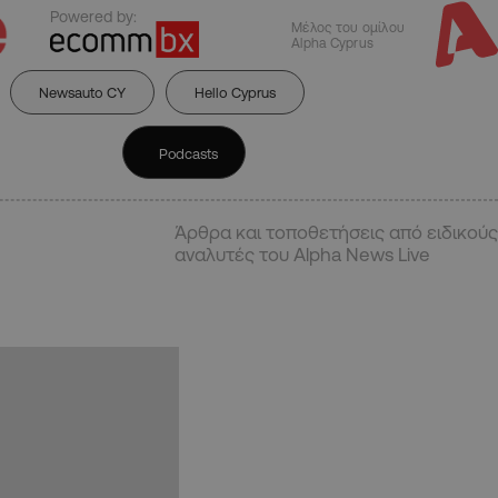
Powered by:
Μέλος του ομίλου
Alpha Cyprus
Newsauto CY
Hello Cyprus
Podcasts
Άρθρα και τοποθετήσεις από ειδικούς
αναλυτές του Alpha News Live