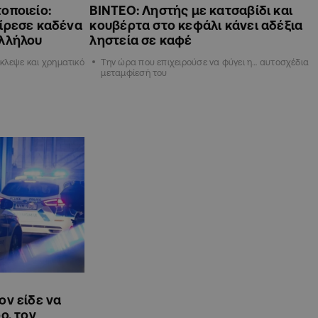
οποιείο:
ΒΙΝΤΕΟ: Ληστής με κατσαβίδι και
αίρεσε καδένα
κουβέρτα στο κεφάλι κάνει αδέξια
αλλήλου
ληστεία σε καφέ
κλεψε και χρηματικό
Την ώρα που επιχειρούσε να φύγει η… αυτοσχέδια
μεταμφίεσή του
ον είδε να
ο, τον