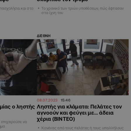
πασχολήσει και στο
Το χρονικό των τριών υποθέσεων, πώς έφτασαν
στα ίχνη του
ΔΙΕΘΝΗ
08.07.2023
15:46
μίας ο ληστής
Ληστής για κλάματα: Πελάτες τον
αγνοούν και φεύγει με… άδεια
χέρια (ΒΙΝΤΕΟ)
 επιχειρούσε να
ημα
Κανένας από τους πελάτες ή τους υπαλλήλους