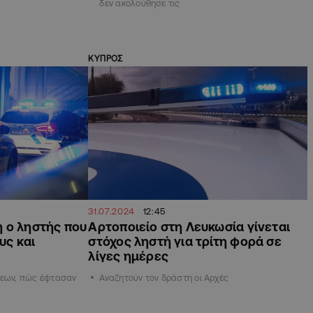
δεν ακολούθησε τις
ΚΥΠΡΟΣ
31.07.2024
12:45
 ο ληστής που
Αρτοποιείο στη Λευκωσία γίνεται
υς και
στόχος ληστή για τρίτη φορά σε
λίγες ημέρες
σεων, πώς έφτασαν
Αναζητούν τον δράστη οι Αρχές