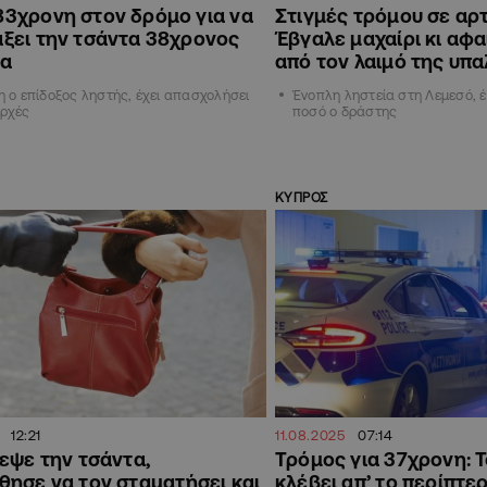
83χρονη στον δρόμο για να
Στιγμές τρόμου σε αρτ
άξει την τσάντα 38χρονος
Έβγαλε μαχαίρι κι αφ
ία
από τον λαιμό της υπ
 ο επίδοξος ληστής, έχει απασχολήσει
Ένοπλη ληστεία στη Λεμεσό, έ
Αρχές
ποσό ο δράστης
ΚΥΠΡΟΣ
12:21
11.08.2025
07:14
εψε την τσάντα,
Τρόμος για 37χρονη: Τ
ησε να τον σταματήσει και
κλέβει απ’ το περίπτερ