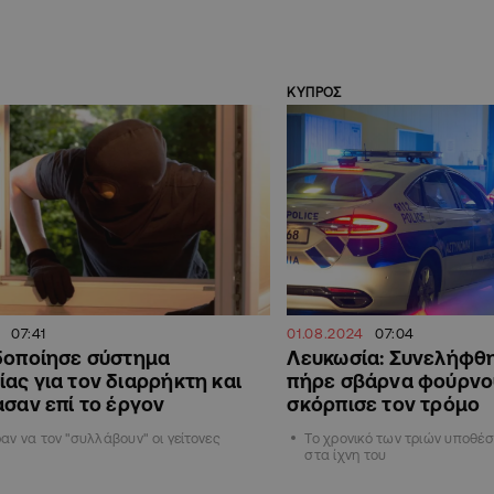
ΚΥΠΡΟΣ
07:41
01.08.2024
07:04
δοποίησε σύστημα
Λευκωσία: Συνελήφθη
ας για τον διαρρήκτη και
πήρε σβάρνα φούρνο
ασαν επί το έργον
σκόρπισε τον τρόμο
ν να τον "συλλάβουν" οι γείτονες
Το χρονικό των τριών υποθέ
στα ίχνη του