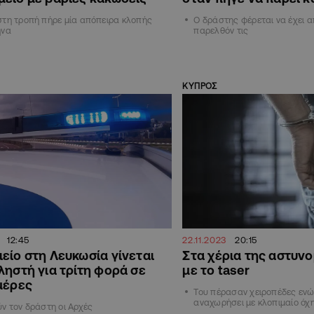
στη τροπή πήρε μία απόπειρα κλοπής
Ο δράστης φέρεται να έχει α
ήνα
παρελθόν τις
ΚΥΠΡΟΣ
12:45
22.11.2023
20:15
είο στη Λευκωσία γίνεται
Στα χέρια της αστυνο
ληστή για τρίτη φορά σε
με το taser
μέρες
Του πέρασαν χειροπέδες ενώ
αναχωρήσει με κλοπιμαίο όχ
ν τον δράστη οι Αρχές