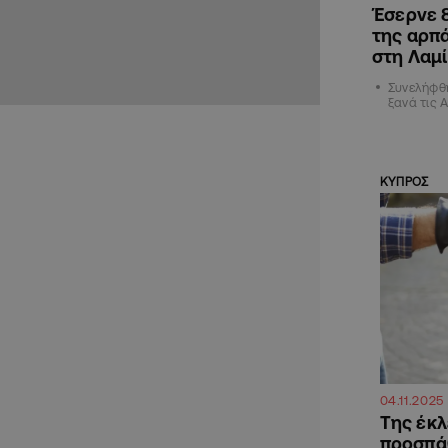
Έσερνε 
της αρπ
στη Λαμ
Συνελήφθη
ξανά τις 
ΚΥΠΡΟΣ
04.11.2025
Της έκλ
προσπάθ