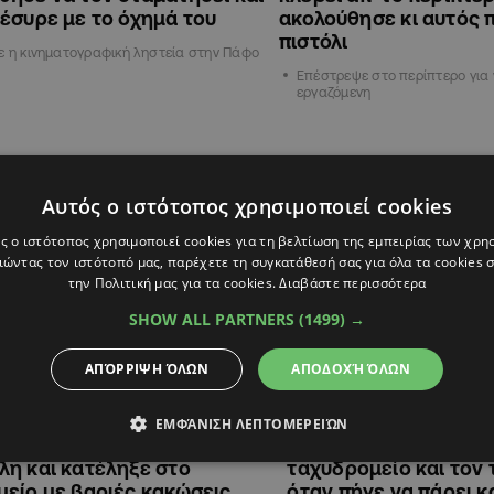
έσυρε με το όχημά του
ακολούθησε κι αυτός 
πιστόλι
ε η κινηματογραφική ληστεία στην Πάφο
Επέστρεψε στο περίπτερο για 
εργαζόμενη
ΕΛΛΑΔΑ
Αυτός ο ιστότοπος χρησιμοποιεί cookies
ς ο ιστότοπος χρησιμοποιεί cookies για τη βελτίωση της εμπειρίας των χρη
ώντας τον ιστότοπό μας, παρέχετε τη συγκατάθεσή σας για όλα τα cookies
την Πολιτική μας για τα cookies.
Διαβάστε περισσότερα
SHOW ALL PARTNERS
(1499) →
ΑΠΌΡΡΙΨΗ ΌΛΩΝ
ΑΠΟΔΟΧΉ ΌΛΩΝ
5
14:14
05.08.2024
11:05
ΕΜΦΆΝΙΣΗ ΛΕΠΤΟΜΕΡΕΙΏΝ
 κλέψει άνδρα στην
Πάτρα: Ληστής «χτύ
η και κατέληξε στο
ταχυδρομείο και τον
είο με βαριές κακώσεις
όταν πήγε να πάρει 