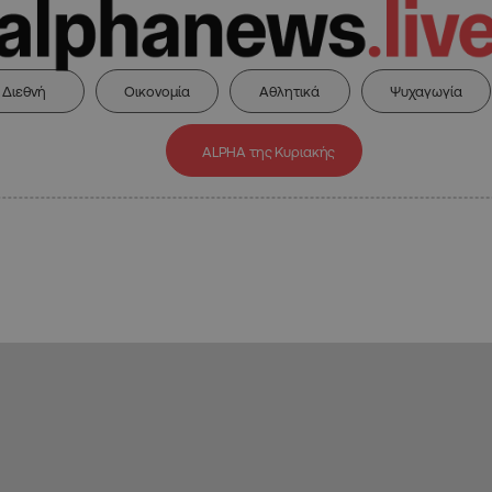
Διεθνή
Οικονομία
Αθλητικά
Ψυχαγωγία
ALPHA της Κυριακής