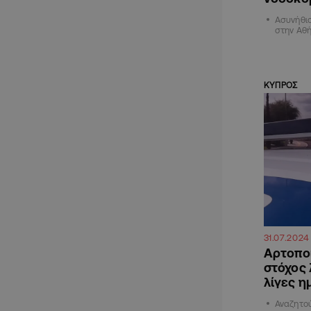
Ασυνήθι
στην Αθ
ΚΥΠΡΟΣ
31.07.2024
Αρτοποι
στόχος 
λίγες η
Αναζητού