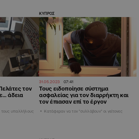
ΚΥΠΡΟΣ
31.05.2023
07:41
Πελάτες τον
Τους ειδοποίησε σύστημα
ε… άδεια
ασφαλείας για τον διαρρήκτη και
τον έπιασαν επί το έργον
ή τους υπαλλήλους
Κατάφεραν να τον "συλλάβουν" οι γείτονες