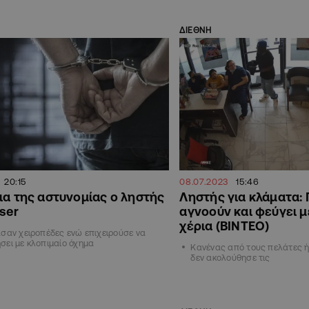
ΔΙΕΘΝΗ
20:15
08.07.2023
15:46
ια της αστυνομίας ο ληστής
Ληστής για κλάματα: 
aser
αγνοούν και φεύγει μ
χέρια (ΒΙΝΤΕΟ)
σαν χειροπέδες ενώ επιχειρούσε να
ει με κλοπιμαίο όχημα
Κανένας από τους πελάτες 
δεν ακολούθησε τις