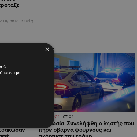
πρόταξε
να προστατευθεί η
×
ΚΥΠΡΟΣ
στών.
 σύμφωνα με
01.08.2024
07:04
πησε»
Λευκωσία: Συνελήφθη ο ληστής που
 τσάκωσαν
πήρε σβάρνα φούρνους και
καφέ
σκόρπισε τον τρόμο