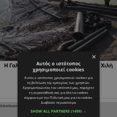
×
ΔΙΕΘΝΗ
Αυτός ο ιστότοπος
Η Γαλλία θέλει να συνεργαστεί με τη Χιλή
χρησιμοποιεί cookies
στην εξόρυξη λιθίου
Αυτός ο ιστότοπος χρησιμοποιεί cookies για
τη βελτίωση της εμπειρίας των χρηστών.
Χρησιμοποιώντας τον ιστότοπό μας, παρέχετε
τη συγκατάθεσή σας για όλα τα cookies
σύμφωνα με την Πολιτική μας για τα cookies.
Διαβάστε περισσότερα
SHOW ALL PARTNERS
(1499) →