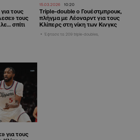
15.03.2026
10:20
 για τους
Triple-double ο Γουέστμπρουκ,
λεσε» τους
πλήγμα με Λέοναρντ για τους
ιλε… σπίτι
Κλίπερς στη νίκη των Κινγκς
Έφτασε τα 209 triple-doubles,
» για τους