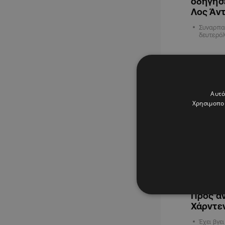
οδήγησε
Λος Άν
Συναρπασ
δευτερό
ΑΘΛΗΤΙΚΑ
Αυτό
Χρησιμοποι
03.02.202
Προς αν
Χάρντε
Έχει βγε