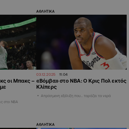
ΑΘΛΗΤΙΚΑ
03.12.2025
11:04
κς οι Μπακς –
«Βόμβα» στο ΝΒΑ: Ο Κρις Πολ εκτός
 με
Κλίπερς
Απρόσμενη εξέλιξη που… ταράζει τα νερά
άς στο ΝΒΑ
ΑΘΛΗΤΙΚΑ