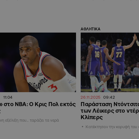
ΑΘΛΗΤΙΚΑ
11:04
26.11.2025
09:42
 στο ΝΒΑ: Ο Κρις Πολ εκτός
Παράσταση Ντόντσιτς
ς
των Λέικερς στο ντέρ
Κλίπερς
η εξέλιξη που… ταράζει τα νερά
Κατέκτησαν την κορυφή του 