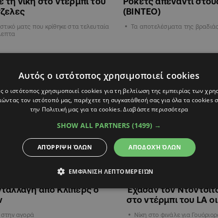
 τη νίκη στο ντέρμπι του
Ρόκετς απέναντι στου
τζελες
(ΒΙΝΤΕΟ)
τικό ματς που κρίθηκε στα τελευταία
Τα αποτελέσματα της βραδιά
λεπτα
ΑΘΛΗΤΙΚΑ
Αυτός ο ιστότοπος χρησιμοποιεί cookies
ς ο ιστότοπος χρησιμοποιεί cookies για τη βελτίωση της εμπειρίας των χρη
ώντας τον ιστότοπό μας, παρέχετε τη συγκατάθεσή σας για όλα τα cookies
την Πολιτική μας για τα cookies.
Διαβάστε περισσότερα
SHOW ALL PARTNERS
(1499) →
ΑΠΌΡΡΙΨΗ ΌΛΩΝ
ΑΠΟΔΟΧΉ ΌΛΩΝ
ΕΜΦΆΝΙΣΗ ΛΕΠΤΟΜΕΡΕΙΏΝ
6
08:03
21.12.2025
08:55
ταλλαγή από Κλίπερς ο
Έχασαν τον Ντόντσιτς
ν
στο ντέρμπι του LA ο
ι στην αγορά
Νίκη στο φινάλε για Γουόριορ