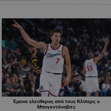
ΑΘΛΗΤΙΚΑ
Έμεινε ελεύθερος από τους Κλίπερς ο
Μπογκντάνοβιτς