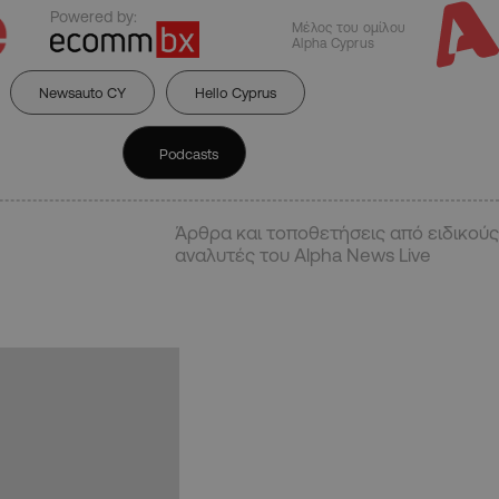
Powered by:
Μέλος του ομίλου
Alpha Cyprus
Newsauto CY
Hello Cyprus
Podcasts
Άρθρα και τοποθετήσεις από ειδικούς
αναλυτές του Alpha News Live