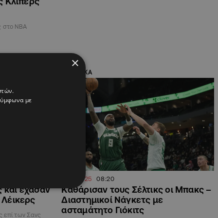
ς Κλίπερς
ς στο ΝΒΑ
×
ΑΘΛΗΤΙΚΑ
στών.
 σύμφωνα με
12.12.2025
08:20
 και έχασαν
Καθάρισαν τους Σέλτικς οι Μπακς –
ι Λέικερς
Διαστημικοί Νάγκετς με
ασταμάτητο Γιόκιτς
ς επί των Σανς