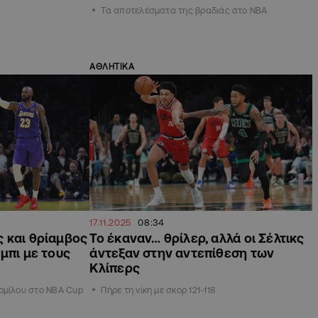
Τα αποτελέσματα της βραδιάς στο ΝΒΑ
ΑΘΛΗΤΙΚΑ
17.11.2025
08:34
 και θρίαμβος
Το έκαναν… θρίλερ, αλλά οι Σέλτικς
μπι με τους
άντεξαν στην αντεπίθεση των
Κλίπερς
ομίλου στο NBA Cup
Πήρε τη νίκη με σκορ 121-118