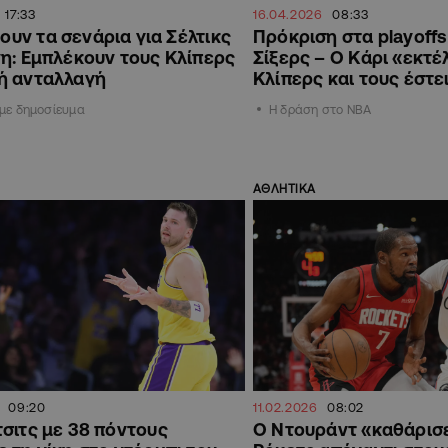
17:33
16.04.2026
08:33
υν τα σενάρια για Σέλτικς
Πρόκριση στα playoffs
νη: Εμπλέκουν τους Κλίπερς
Σίξερς – Ο Κάρι «εκτέ
λή ανταλλαγή
Κλίπερς και τους έστε
με δημοσίευμα
Η δράση στο NBA
ΑΘΛΗΤΙΚΑ
09:20
11.02.2026
08:02
σιτς με 38 πόντους
Ο Ντουράντ «καθάρισε