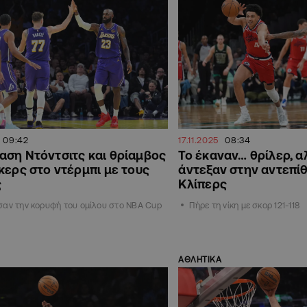
09:42
17.11.2025
08:34
ση Ντόντσιτς και θρίαμβος
Το έκαναν… θρίλερ, αλ
κερς στο ντέρμπι με τους
άντεξαν στην αντεπί
ς
Κλίπερς
αν την κορυφή του ομίλου στο NBA Cup
Πήρε τη νίκη με σκορ 121-118
ΑΘΛΗΤΙΚΑ