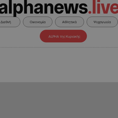
Διεθνή
Οικονομία
Αθλητικά
Ψυχαγωγία
ALPHA της Κυριακής