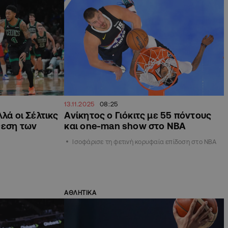
13.11.2025
08:25
λά οι Σέλτικς
Ανίκητος ο Γιόκιτς με 55 πόντους
θεση των
και one-man show στο ΝΒΑ
Ισοφάρισε τη φετινή κορυφαία επίδοση στο NBA
ΑΘΛΗΤΙΚΑ