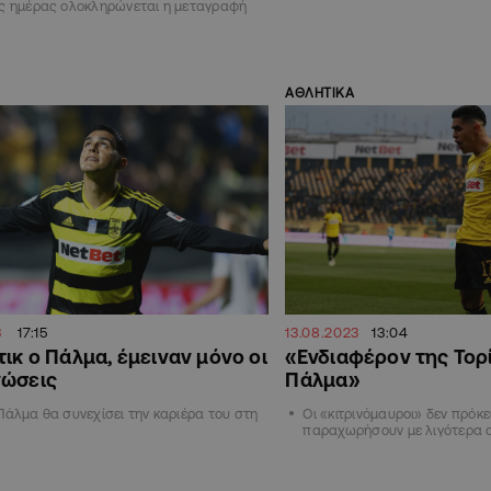
ης ημέρας ολοκληρώνεται η μεταγραφή
ΑΘΛΗΤΙΚΑ
3
17:15
13.08.2023
13:04
τικ ο Πάλμα, έμειναν μόνο οι
«Ενδιαφέρον της Τορί
νώσεις
Πάλμα»
Πάλμα θα συνεχίσει την καριέρα του στη
Οι «κιτρινόμαυροι» δεν πρόκε
παραχωρήσουν με λιγότερα 