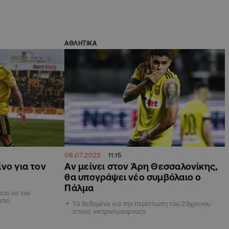
ΑΘΛΗΤΙΚΑ
08.07.2023
11:15
νο για τον
Αν μείνει στον Άρη Θεσσαλονίκης,
θα υπογράψει νέο συμβόλαιο ο
Πάλμα
ιται να τον
από
Τα δεδομένα για την περίπτωση του 23χρονου
στους «κιτρινόμαυρους»