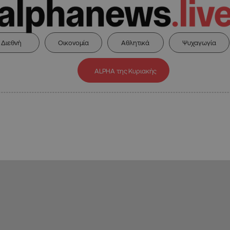
Διεθνή
Οικονομία
Αθλητικά
Ψυχαγωγία
ALPHA της Κυριακής