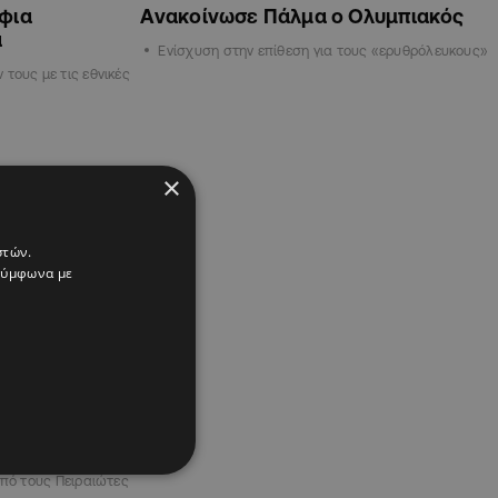
φια
Ανακοίνωσε Πάλμα ο Ολυμπιακός
α
Ενίσχυση στην επίθεση για τους «ερυθρόλευκους»
τους με τις εθνικές
×
στών.
 σύμφωνα με
πιακός
από τους Πειραιώτες