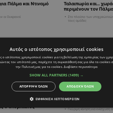
για Πάλμα και Ντιναμό
Ταλαιπωρία και… χωρά
περιμένουν τον Πάλμ
ν οι Ουκρανοί
Στο πλαίσιο των υποχρεώσεών 
τους ομάδες
ΑΘΛΗΤΙΚΑ
Αυτός ο ιστότοπος χρησιμοποιεί cookies
ς ο ιστότοπος χρησιμοποιεί cookies για τη βελτίωση της εμπειρίας των χρη
ώντας τον ιστότοπό μας, παρέχετε τη συγκατάθεσή σας για όλα τα cookies
την Πολιτική μας για τα cookies.
Διαβάστε περισσότερα
SHOW ALL PARTNERS
(1499) →
ΑΠΌΡΡΙΨΗ ΌΛΩΝ
ΑΠΟΔΟΧΉ ΌΛΩΝ
08:27
29.01.2025
22:45
ΕΜΦΆΝΙΣΗ ΛΕΠΤΟΜΕΡΕΙΏΝ
 ο Πάλμα, το πάλεψε πολύ
Παίρνει Πάλμα ο Ολυμ
ας ο Ολυμπιακός
Γνώριμη κίνηση για ενίσχυση 