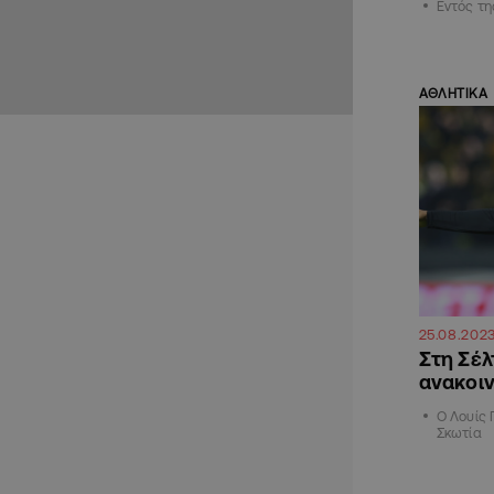
Εντός τ
ΑΘΛΗΤΙΚΑ
25.08.202
Στη Σέλ
ανακοι
Ο Λουίς 
Σκωτία