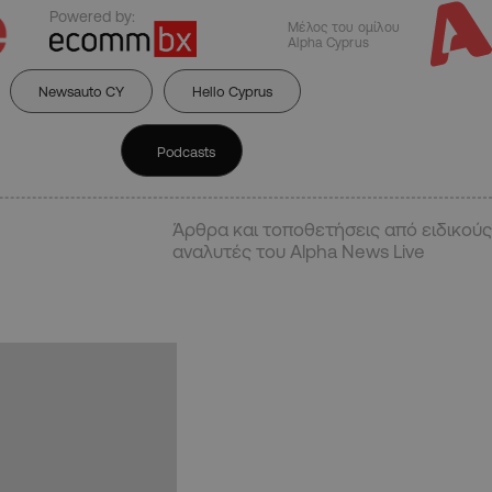
Powered by:
Μέλος του ομίλου
Alpha Cyprus
Newsauto CY
Hello Cyprus
Podcasts
Άρθρα και τοποθετήσεις από ειδικούς
αναλυτές του Alpha News Live