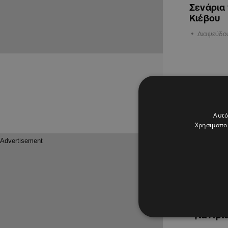
Σενάρια 
Κιέβου
Διαψεύδου
ΑΘΛΗΤΙΚΑ
Αυτό
Χρησιμοποι
30.01.2025
Έρχεται
για Αρί