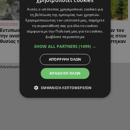
χρησιμοποιεί cookies
Αυτός ο ιστότοπος χρησιμοποιεί cookies για
τη βελτίωση της εμπειρίας των χρηστών.
Χρησιμοποιώντας τον ιστότοπό μας, παρέχετε
14:57
13:32
26.02.2023
17.09.2022
τη συγκατάθεσή σας για όλα τα cookies
Εντυπωσιακές εικόνες από
Δύο τουρίστες έχασαν τον
σύμφωνα με την Πολιτική μας για τα cookies.
την αναπαράσταση της
προσανατολισμό τους στον
Διαβάστε περισσότερα
θυσίας του Γρ. Αυξεντίου
Μαχαιρά κι εγκλωβίστηκαν
SHOW ALL PARTNERS
(1499) →
ΑΠΌΡΡΙΨΗ ΌΛΩΝ
ΑΠΟΔΟΧΉ ΌΛΩΝ
ΕΜΦΆΝΙΣΗ ΛΕΠΤΟΜΕΡΕΙΏΝ