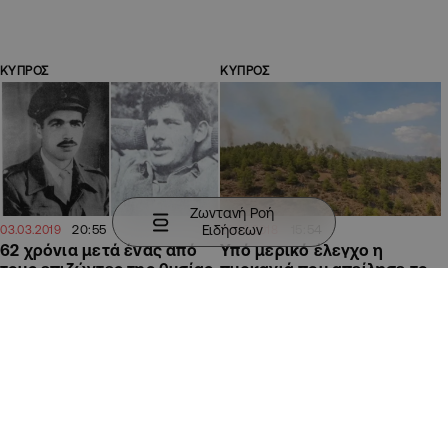
ΚΥΠΡΟΣ
ΚΥΠΡΟΣ
Ζωντανή Ροή
Ειδήσεων
20:55
15:54
03.03.2019
20.09.2018
62 χρόνια μετά ένας από
Υπό μερικό έλεγχο η
τους επιζώντες της θυσίας
πυρκαγιά που απείλησε το
στο Μαχαιρά θυμάται
Δάσος Μαχαιρά
(ΒΙΝΤΕΟ)
(ΒΙΝΤΕΟ&ΦΩΤΟ)
ΚΥΠΡΟΣ