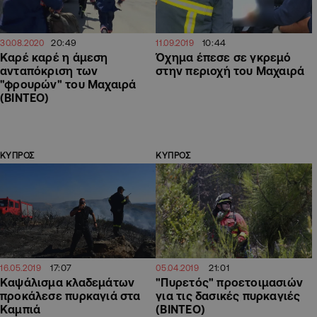
20:49
10:44
30.08.2020
11.09.2019
Καρέ καρέ η άμεση
Όχημα έπεσε σε γκρεμό
ανταπόκριση των
στην περιοχή του Μαχαιρά
"φρουρών" του Μαχαιρά
(ΒΙΝΤΕΟ)
ΚΥΠΡΟΣ
ΚΥΠΡΟΣ
17:07
21:01
16.05.2019
05.04.2019
Καψάλισμα κλαδεμάτων
"Πυρετός" προετοιμασιών
προκάλεσε πυρκαγιά στα
για τις δασικές πυρκαγιές
Καμπιά
(BINTEO)