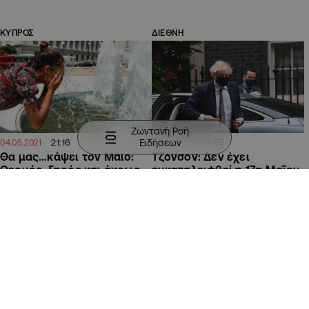
ΚΥΠΡΟΣ
ΔΙΕΘΝΗ
Ζωντανή Ροή
Ειδήσεων
21:16
16:55
04.05.2021
06.04.2021
Θα μας…κάψει τον Μάιο:
Τζόνσον: Δεν έχει
Θερμός, ξηρός και άκρως
εγκαταλειφθεί η 17η Μαΐου
καλοκαιρινός (ΒΙΝΤΕΟ)
για τα διεθνή ταξίδια
ΚΥΠΡΟΣ
ΚΥΠΡΟΣ