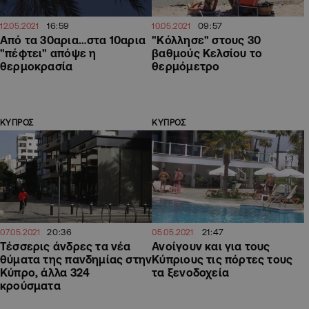
16:59
09:57
12.05.2021
10.05.2021
Από τα 30αρια…στα 10αρια
"Κόλλησε" στους 30
"πέφτει" απόψε η
βαθμούς Κελσίου το
θερμοκρασία
θερμόμετρο
ΚΥΠΡΟΣ
ΚΥΠΡΟΣ
20:36
21:47
07.05.2021
05.05.2021
Τέσσερις άνδρες τα νέα
Ανοίγουν και για τους
θύματα της πανδημίας στην
Κύπριους τις πόρτες τους
Κύπρο, άλλα 324
τα ξενοδοχεία
κρούσματα