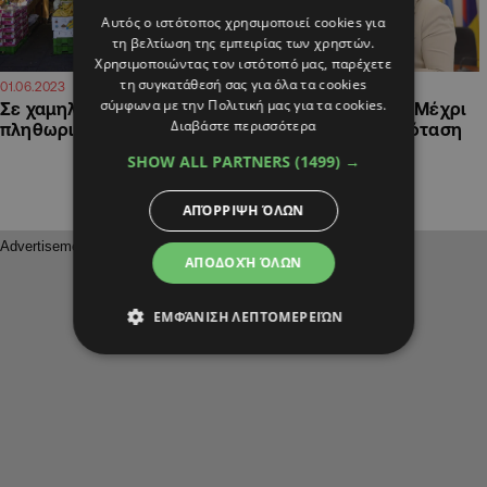
Αυτός ο ιστότοπος χρησιμοποιεί cookies για
τη βελτίωση της εμπειρίας των χρηστών.
Χρησιμοποιώντας τον ιστότοπό μας, παρέχετε
τη συγκατάθεσή σας για όλα τα cookies
13:02
11:37
01.06.2023
04.04.2023
σύμφωνα με την Πολιτική μας για τα cookies.
Σε χαμηλό δύο ετών ο
Υπουργός Παιδείας: Μέχρι
Διαβάστε περισσότερα
πληθωρισμός τον Μάιο
τέλος Μαΐου νέα πρόταση
για τα τετράμηνα
SHOW ALL PARTNERS
(1499) →
ΑΠΌΡΡΙΨΗ ΌΛΩΝ
ΑΠΟΔΟΧΉ ΌΛΩΝ
ΕΜΦΆΝΙΣΗ ΛΕΠΤΟΜΕΡΕΙΏΝ