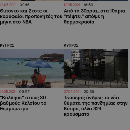
09:16
16:59
18.05.2021
12.05.2021
Θίποντο και Στοτς οι
Από τα 30αρια…στα 10αρια
κορυφαίοι προπονητές του
"πέφτει" απόψε η
μήνα στο ΝΒΑ
θερμοκρασία
ΚΥΠΡΟΣ
ΚΥΠΡΟΣ
09:57
20:36
10.05.2021
07.05.2021
"Κόλλησε" στους 30
Τέσσερις άνδρες τα νέα
βαθμούς Κελσίου το
θύματα της πανδημίας στην
θερμόμετρο
Κύπρο, άλλα 324
κρούσματα