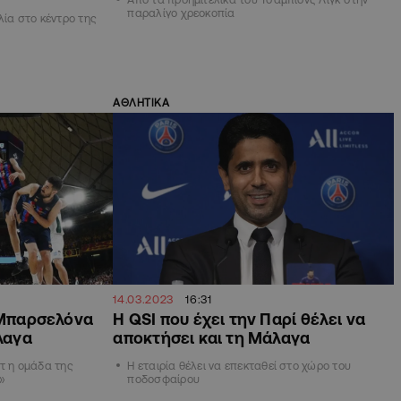
παραλίγο χρεοκοπία
λία στο κέντρο της
ΑΘΛΗΤΙΚΑ
14.03.2023
16:31
ς Μπαρσελόνα
H QSI που έχει την Παρί θέλει να
άλαγα
αποκτήσει και τη Μάλαγα
τ η ομάδα της
Η εταιρία θέλει να επεκταθεί στο χώρο του
»
ποδοσφαίρου