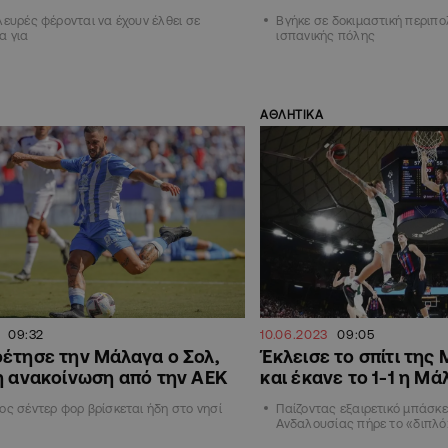
λευρές φέρονται να έχουν έλθει σε
Βγήκε σε δοκιμαστική περιπο
α για
ισπανικής πόλης
ΑΘΛΗΤΙΚΑ
09:32
10.06.2023
09:05
έτησε την Μάλαγα ο Σολ,
Έκλεισε το σπίτι τη
η ανακοίνωση από την ΑΕΚ
και έκανε το 1-1 η Μ
ος σέντερ φορ βρίσκεται ήδη στο νησί
Παίζοντας εξαιρετικό μπάσκε
Ανδαλουσίας πήρε το «διπλό