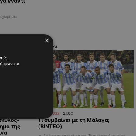
γα έναντι
ροχωρήσει
×
ΑΘΛΗΤΙΚΑ
στών.
 σύμφωνα με
22.08.2023
21:00
σκύλος-
Τι συμβαίνει με τη Μάλαγα;
τημα της
(ΒΙΝΤΕΟ)
αγα
Από τα προημιτελικά του Τσάμπιονς Λιγκ στην