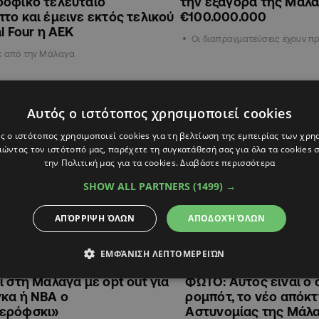
ροφικό τελευταίο
την εξαγορά της Μάλα
το και έμεινε εκτός τελικού
€100.000.000
al Four η ΑΕΚ
Οι διαπραγματεύσεις έχουν π
ε από την Μάλαγα
Αυτός ο ιστότοπος χρησιμοποιεί cookies
ΔΙΕΘΝΗ
ς ο ιστότοπος χρησιμοποιεί cookies για τη βελτίωση της εμπειρίας των χρη
ώντας τον ιστότοπό μας, παρέχετε τη συγκατάθεσή σας για όλα τα cookies
την Πολιτική μας για τα cookies.
Διαβάστε περισσότερα
SHOW ALL PARTNERS
(1499) →
ΑΠΌΡΡΙΨΗ ΌΛΩΝ
ΑΠΟΔΟΧΉ ΌΛΩΝ
ΕΜΦΆΝΙΣΗ ΛΕΠΤΟΜΕΡΕΙΏΝ
4
09:20
19.03.2024
22:31
ι στη Μάλαγα με opt out για
ΦΩΤΟ: Αυτός είναι ο 
κα ή ΝΒA ο
ρομπότ, το νέο απόκ
ερόφσκι»
Αστυνομίας της Μάλ