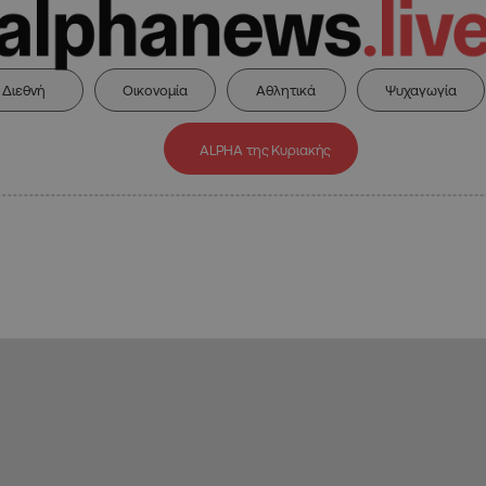
Διεθνή
Οικονομία
Αθλητικά
Ψυχαγωγία
ALPHA της Κυριακής