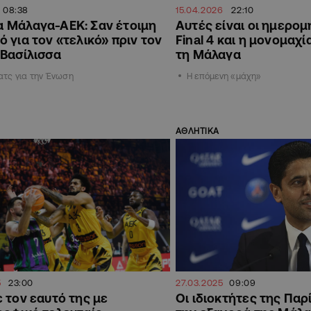
08:38
15.04.2026
22:10
α Μάλαγα-ΑΕΚ: Σαν έτοιμη
Αυτές είναι οι ημερομ
ό για τον «τελικό» πριν τον
Final 4 και η μονομαχί
 Βασίλισσα
τη Μάλαγα
τς για την Ένωση
Η επόμενη «μάχη»
ΑΘΛΗΤΙΚΑ
5
23:00
27.03.2025
09:09
 τον εαυτό της με
Οι ιδιοκτήτες της Παρ