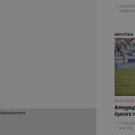
Οι δυο π
συμφωνί
ΑΘΛΗΤΙΚΑ
01.07.2023
Αποχαιρ
έμεινε 
Ο 31χρον
μας για