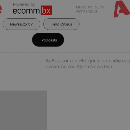
Powered by:
Μέλος του ομίλου
Alpha Cyprus
Newsauto CY
Hello Cyprus
Podcasts
Άρθρα και τοποθετήσεις από ειδικούς
αναλυτές του Alpha News Live