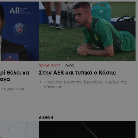
30.06.2022
10:00
ρί θέλει να
Στην ΑΕΚ και τυπικά ο Κάσας
λαγα
Η Μάλαγα έδωσε την έγκριση και η ομάδα της
Λάρνακας
 στο χώρο του
ΔΙΕΘΝΗ