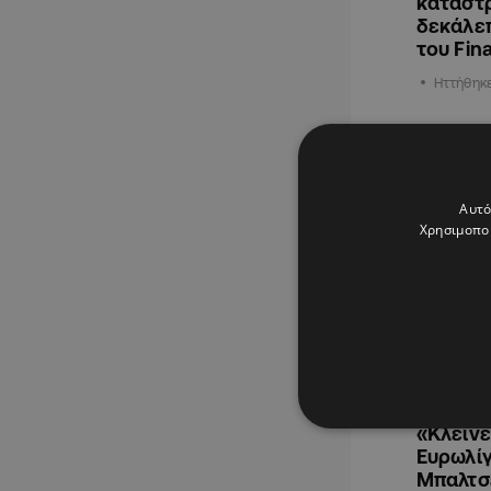
καταστ
δεκάλεπ
του Fin
Ηττήθηκ
ΑΘΛΗΤΙΚΑ
Αυτό
Χρησιμοποι
26.06.202
«Κλείνε
Ευρωλίγ
Μπαλτσ