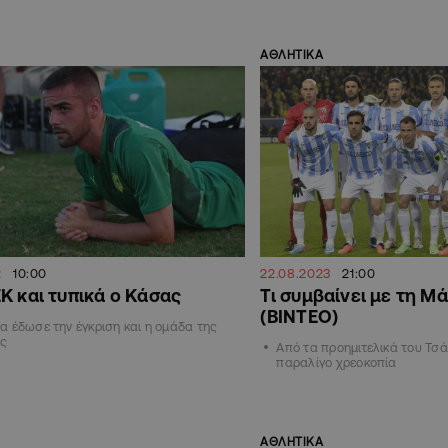
ΑΘΛΗΤΙΚΑ
2
10:00
22.08.2023
21:00
Κ και τυπικά ο Κάσας
Τι συμβαίνει με τη Μ
(ΒΙΝΤΕΟ)
 έδωσε την έγκριση και η ομάδα της
ς
Από τα προημιτελικά του Τσά
παραλίγο χρεοκοπία
ΑΘΛΗΤΙΚΑ