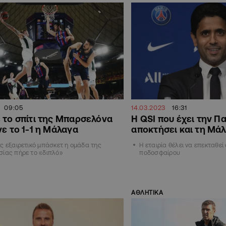
09:05
14.03.2023
16:31
 το σπίτι της Μπαρσελόνα
H QSI που έχει την Πα
νε το 1-1 η Μάλαγα
αποκτήσει και τη Μά
ς εξαιρετικό μπάσκετ η ομάδα της
Η εταιρία θέλει να επεκταθεί
σίας πήρε το «διπλό»
ποδοσφαίρου
ΑΘΛΗΤΙΚΑ