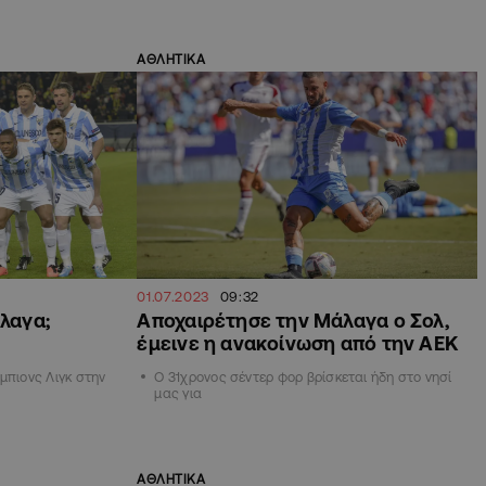
ΑΘΛΗΤΙΚΑ
01.07.2023
09:32
άλαγα;
Αποχαιρέτησε την Μάλαγα ο Σολ,
έμεινε η ανακοίνωση από την ΑΕΚ
μπιονς Λιγκ στην
Ο 31χρονος σέντερ φορ βρίσκεται ήδη στο νησί
μας για
ΑΘΛΗΤΙΚΑ