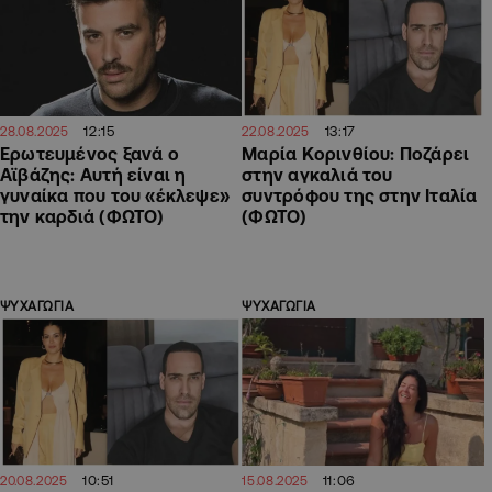
12:15
13:17
28.08.2025
22.08.2025
Ερωτευμένος ξανά ο
Μαρία Κορινθίου: Ποζάρει
Αϊβάζης: Αυτή είναι η
στην αγκαλιά του
γυναίκα που του «έκλεψε»
συντρόφου της στην Ιταλία
την καρδιά (ΦΩΤΟ)
(ΦΩΤΟ)
ΨΥΧΑΓΩΓΙΑ
ΨΥΧΑΓΩΓΙΑ
10:51
11:06
20.08.2025
15.08.2025