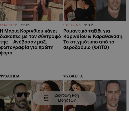
11:06
16:06
15.08.2025
13.08.2025
Η Μαρία Κορινθίου κάνει
Ρομαντικό ταξίδι για
διακοπές με τον σύντροφό
Κορινθίου & Καραθανάση:
της – Ανέβασαν μαζί
Το στιγμιότυπο από το
φωτογραφία για πρώτη
αεροδρόμιο (ΦΩΤΟ)
φορά
ΨΥΧΑΓΩΓΙΑ
ΨΥΧΑΓΩΓΙΑ
Ζωντανή Ροή
Ειδήσεων
15:16
16:12
10.08.2025
07.08.2025
Μαρία Κορινθίου: Οι
Μαρία Κορινθίου: Η