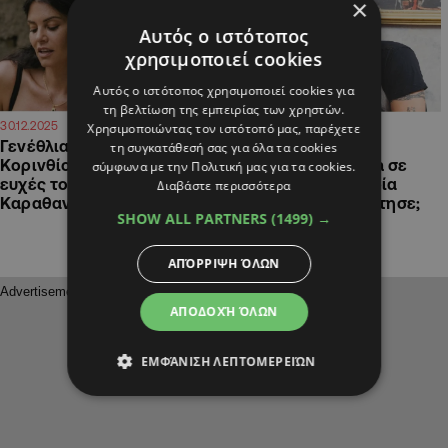
×
Αυτός ο ιστότοπος
χρησιμοποιεί cookies
Αυτός ο ιστότοπος χρησιμοποιεί cookies για
τη βελτίωση της εμπειρίας των χρηστών.
15:18
11:50
30.12.2025
13.12.2025
Χρησιμοποιώντας τον ιστότοπό μας, παρέχετε
Γενέθλια για τη Μαρία
Γιάννης Αϊβάζης: Το
τη συγκατάθεσή σας για όλα τα cookies
Κορινθίου: Οι συγκινητικές
ξέσπασμα on camera σε
σύμφωνα με την Πολιτική μας για τα cookies.
ευχές του Γιώργου
ερώτηση για τη Μαρία
Διαβάστε περισσότερα
Καραθανάση (ΦΩΤΟ)
Κορινθίου – Τι απάντησε;
SHOW ALL PARTNERS
(1499) →
ΑΠΌΡΡΙΨΗ ΌΛΩΝ
ΑΠΟΔΟΧΉ ΌΛΩΝ
ΕΜΦΆΝΙΣΗ ΛΕΠΤΟΜΕΡΕΙΏΝ