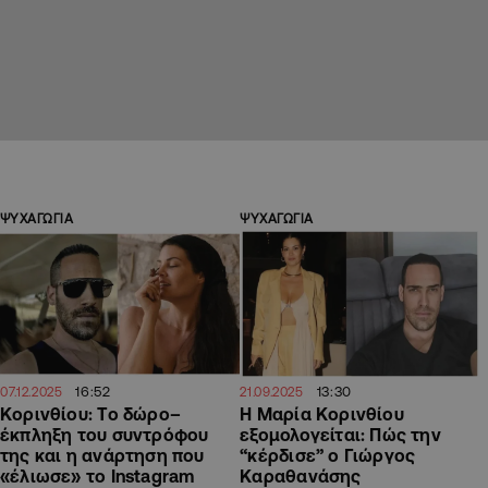
ΨΥΧΑΓΩΓΙΑ
ΨΥΧΑΓΩΓΙΑ
16:52
13:30
07.12.2025
21.09.2025
Κορινθίου: Το δώρο–
Η Μαρία Κορινθίου
έκπληξη του συντρόφου
εξομολογείται: Πώς την
της και η ανάρτηση που
“κέρδισε” ο Γιώργος
«έλιωσε» το Instagram
Καραθανάσης