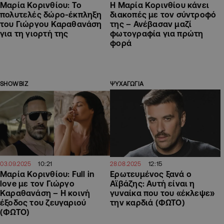
Μαρία Κορινθίου: Το
Η Μαρία Κορινθίου κάνει
πολυτελές δώρο-έκπληξη
διακοπές με τον σύντροφό
του Γιώργου Καραθανάση
της – Ανέβασαν μαζί
για τη γιορτή της
φωτογραφία για πρώτη
φορά
SHOWBIZ
ΨΥΧΑΓΩΓΙΑ
10:21
12:15
03.09.2025
28.08.2025
Μαρία Κορινθίου: Full in
Ερωτευμένος ξανά ο
love με τον Γιώργο
Αϊβάζης: Αυτή είναι η
Καραθανάση – Η κοινή
γυναίκα που του «έκλεψε»
έξοδος του ζευγαριού
την καρδιά (ΦΩΤΟ)
(ΦΩΤΟ)