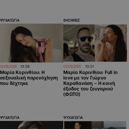
ΨΥΧΑΓΩΓΙΑ
SHOWBIZ
13:38
10:21
13.09.2025
03.09.2025
Μαρία Κορινθίου: Η
Μαρία Κορινθίου: Full in
σεξουαλική παρενόχληση
love με τον Γιώργο
που δέχτηκε
Καραθανάση – Η κοινή
έξοδος του ζευγαριού
(ΦΩΤΟ)
ΨΥΧΑΓΩΓΙΑ
ΨΥΧΑΓΩΓΙΑ